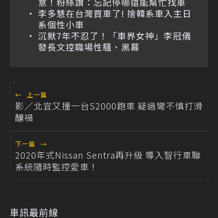
意！粉絲讚：忘記停哪還能幫忙找車
李多慧在台灣買車了! 捨韓系車入主日
系個性小車
沉默7年不忍了！「車界女神」李冠儀
發長文控職場性騷、黑幕
←
上一篇
影／北宜又撞一台S2000跑車 疑過彎不慎打滑
釀禍
下一篇
→
2020年式Nissan Sentra再升級 導入智行車聯
系統隨時監控愛車！
車訊最前線