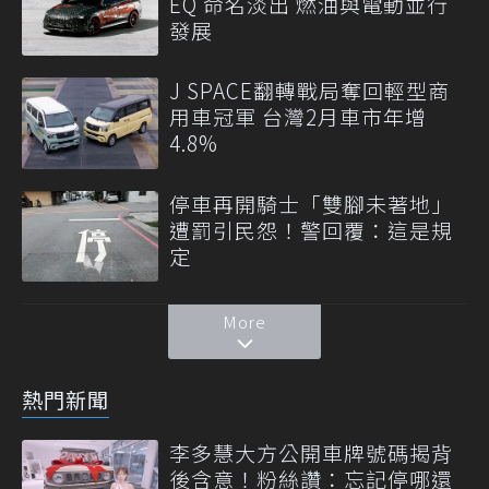
EQ 命名淡出 燃油與電動並行
發展
J SPACE翻轉戰局奪回輕型商
用車冠軍 台灣2月車市年增
4.8%
停車再開騎士「雙腳未著地」
遭罰引民怨！警回覆：這是規
定
More
熱門新聞
李多慧大方公開車牌號碼揭背
後含意！粉絲讚：忘記停哪還