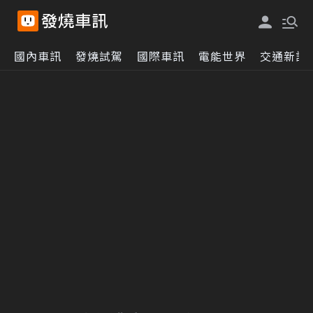
國內車訊
發燒試駕
國際車訊
電能世界
交通新訊