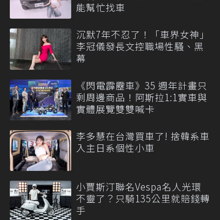
能幫忙找車
沉默7年不忍了！「車界女神」
李冠儀發長文控職場性騷、黑
幕
《閃電霹靂車》35 週年計畫只
剩周邊商品！阿斯拉1:1實車與
實體展覽雙雙喊卡
李多慧在台灣買車了! 捨韓系車
入主日系個性小車
小賈斯汀聯名Vespa名人光環
不靈了？只騎135公里就賠錢轉
手