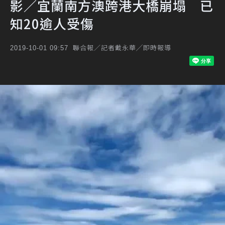
影／宜蘭南方澳跨港大橋崩塌 已
知20逾人受傷
聯合報／記者戴永華╱即時報導
2019-10-01 09:57