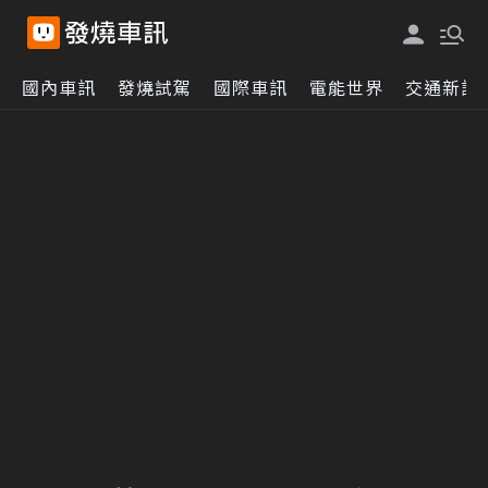
國內車訊
發燒試駕
國際車訊
電能世界
交通新訊