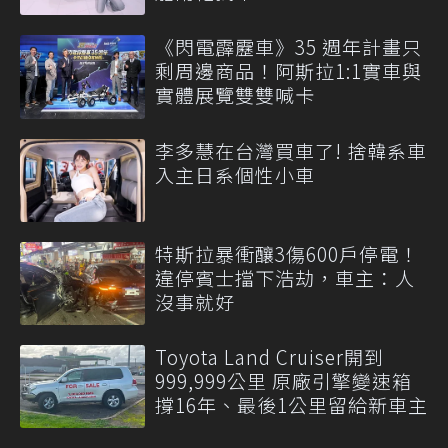
《閃電霹靂車》35 週年計畫只
剩周邊商品！阿斯拉1:1實車與
實體展覽雙雙喊卡
李多慧在台灣買車了! 捨韓系車
入主日系個性小車
特斯拉暴衝釀3傷600戶停電！
違停賓士擋下浩劫，車主：人
沒事就好
Toyota Land Cruiser開到
999,999公里 原廠引擎變速箱
撐16年、最後1公里留給新車主