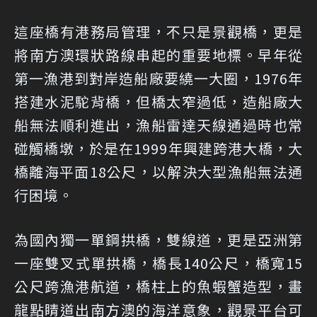
這座橋有港務局管理，不只是景觀橋，更是
將南方澳環狀路線串起的重要地標。早年從
第一漁港到對岸造船廠要繞一大圈，1976年
搭建水泥駝背橋，但橋太窄過低，造船廠大
船無法順利進出，漁船雷達天線通過時也常
碰觸橋墩，於是在1999年興建跨港大橋，大
橋離海平面18公尺，以解決大型漁船無法通
行困境。
為國內獨一單鋼拱橋，雙線道，更是亞洲第
一座雙叉式單拱橋，橋長140公尺，橋寬15
公尺跨漁港航道，橋柱上的魚蝦蟹造型，畫
龍點睛道出南方澳的海洋意象，觀景平台可