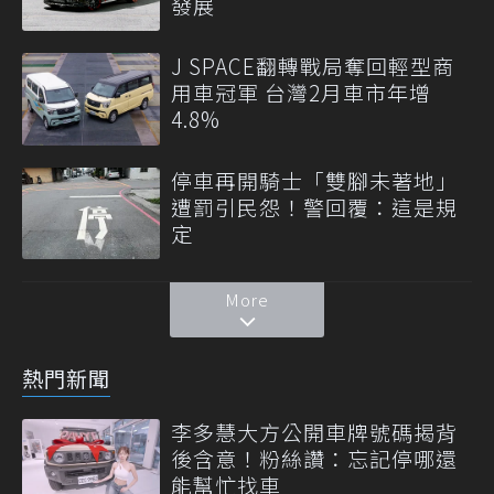
發展
J SPACE翻轉戰局奪回輕型商
用車冠軍 台灣2月車市年增
4.8%
停車再開騎士「雙腳未著地」
遭罰引民怨！警回覆：這是規
定
More
熱門新聞
李多慧大方公開車牌號碼揭背
後含意！粉絲讚：忘記停哪還
能幫忙找車