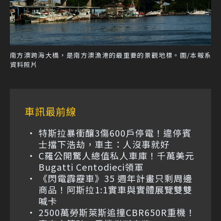
南方澳跨海大橋，是南方澳漁港的最重要的景觀地標。圖/本報系
資料照片
車訊最前線
特斯拉暴衝釀3傷600戶停電！違停賓
士擋下浩劫，車主：人沒事就好
C羅公開驚人總值私人車庫！千萬美元
Bugatti Centodieci領軍
《閃電霹靂車》35 週年計畫只剩周邊
商品！阿斯拉1:1實車與實體展覽雙雙
喊卡
2500萬勞斯萊斯追撞CBR650R重機！