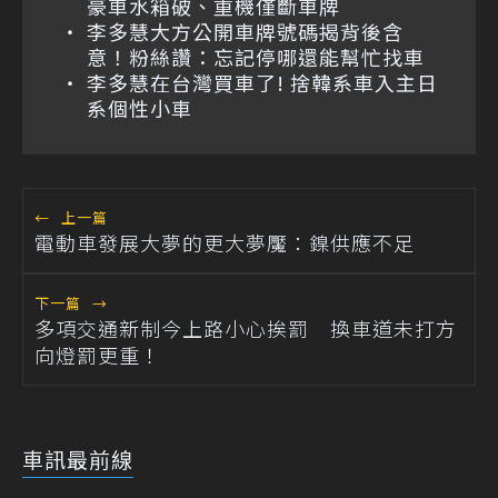
豪車水箱破、重機僅斷車牌
李多慧大方公開車牌號碼揭背後含
意！粉絲讚：忘記停哪還能幫忙找車
李多慧在台灣買車了! 捨韓系車入主日
系個性小車
←
上一篇
電動車發展大夢的更大夢魘：鎳供應不足
下一篇
→
多項交通新制今上路小心挨罰 換車道未打方
向燈罰更重！
車訊最前線