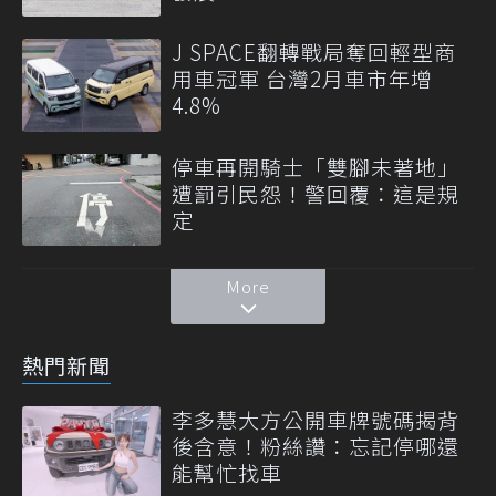
J SPACE翻轉戰局奪回輕型商
用車冠軍 台灣2月車市年增
4.8%
停車再開騎士「雙腳未著地」
遭罰引民怨！警回覆：這是規
定
More
熱門新聞
李多慧大方公開車牌號碼揭背
後含意！粉絲讚：忘記停哪還
能幫忙找車