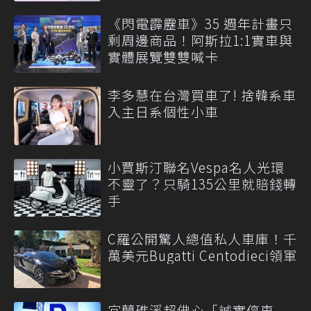
《閃電霹靂車》35 週年計畫只
剩周邊商品！阿斯拉1:1實車與
實體展覽雙雙喊卡
李多慧在台灣買車了! 捨韓系車
入主日系個性小車
小賈斯汀聯名Vespa名人光環
不靈了？只騎135公里就賠錢轉
手
C羅公開驚人總值私人車庫！千
萬美元Bugatti Centodieci領軍
宜蘭礁溪超佛心「誠實停車