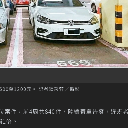
0至1200元。 記者鍾采蓉／攝影
位案件，前4周共840件，陸續寄單告發，違規
罰1倍。