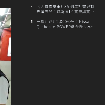
排跑車開發中！
《閃電霹靂車》35 週年計畫只剩
周邊商品！阿斯拉1:1實車與實體
展覽雙雙喊卡
一桶油跑近2,000公里！Nissan
Qashqai e-POWER創金氏世界紀
錄