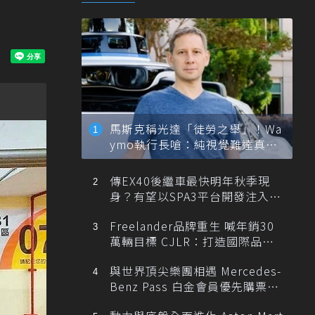
馬斯克稱光達「徒勞之舉」！Wa
ymo執行長嗆：純視覺難達真正
自動駕駛
傳EX40後繼車最快明年秋季現
身？有望以SPA3平台開發注入80
0V動力
Freelander品牌重生 喊年銷30
萬輛目標 CJLR：打造國際品牌
半數銷量來自全球！
與世界頂尖樂團相遇 Mercedes-
Benz Pass 白金會員優先購票維
也納愛樂