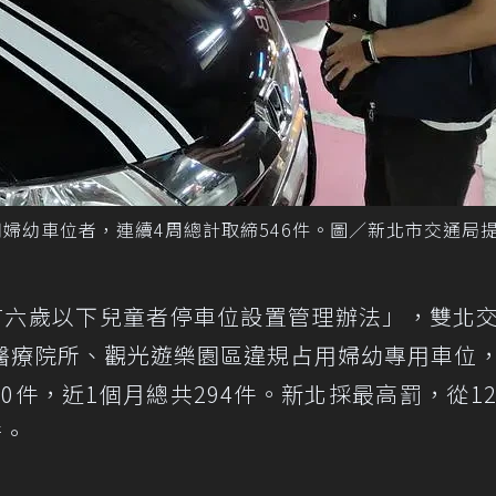
用婦幼車位者，連續4周總計取締546件。圖／新北市交通局
有六歲以下兒童者停車位設置管理辦法」，雙北
醫療院所、觀光遊樂園區違規占用婦幼專用車位
50件，近1個月總共294件。新北採最高罰，從12
倍。