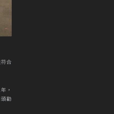
但符合
1年，
口頭勸