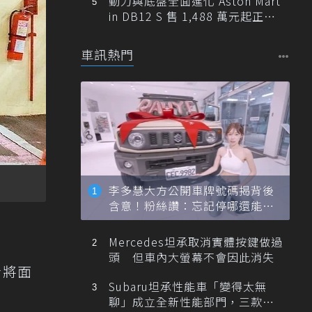
動力與底盤全面進化 Aston Mart
in DB12 S 售 1,488 萬元起正式
登台
車訊熱門
李多慧大方公開車牌號碼揭背後
含意！粉絲讚：忘記停哪還能幫
忙找車
Mercedes坦承取消實體按鍵做過
頭 但車內大螢幕不會因此消失
者將面
Subaru坦承性能車「變得太無
聊」成立全新性能部門，三款手