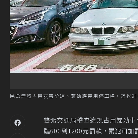
民眾無證占用友善孕婦、育幼族專用停車格，恐挨罰60
雙北交通局稽查違規占用婦幼車
臨600到1200元罰款，累犯可加