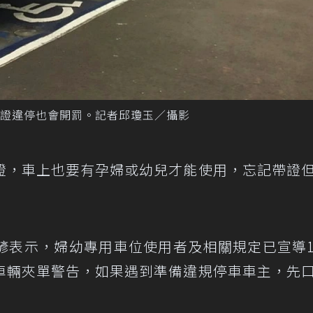
證違停也會開罰。記者邱瓊玉／攝影
證，車上也要有孕婦或幼兒才能使用，忘記帶證
諺表示，婦幼專用車位使用者及相關規定已宣導
車輛夾單警告，如果遇到準備違規停車車主，先