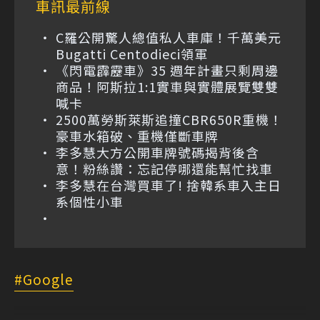
車訊最前線
C羅公開驚人總值私人車庫！千萬美元
Bugatti Centodieci領軍
《閃電霹靂車》35 週年計畫只剩周邊
商品！阿斯拉1:1實車與實體展覽雙雙
喊卡
2500萬勞斯萊斯追撞CBR650R重機！
豪車水箱破、重機僅斷車牌
李多慧大方公開車牌號碼揭背後含
意！粉絲讚：忘記停哪還能幫忙找車
李多慧在台灣買車了! 捨韓系車入主日
系個性小車
Google