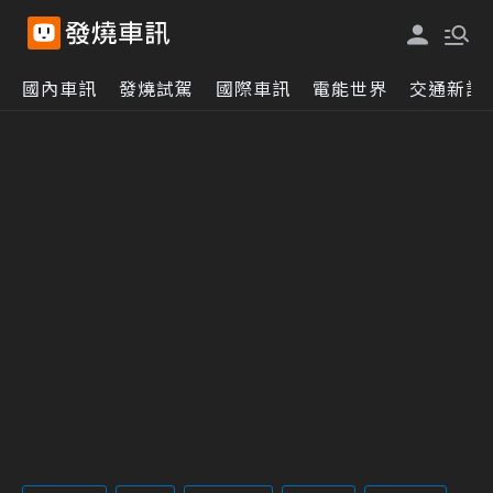
國內車訊
發燒試駕
國際車訊
電能世界
交通新訊