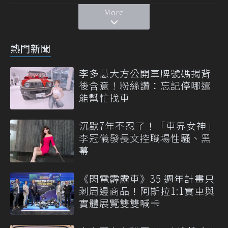
More
熱門新聞
李多慧大方公開車牌號碼揭背
後含意！粉絲讚：忘記停哪還
能幫忙找車
沉默7年不忍了！「車界女神」
李冠儀發長文控職場性騷、黑
幕
《閃電霹靂車》35 週年計畫只
剩周邊商品！阿斯拉1:1實車與
實體展覽雙雙喊卡