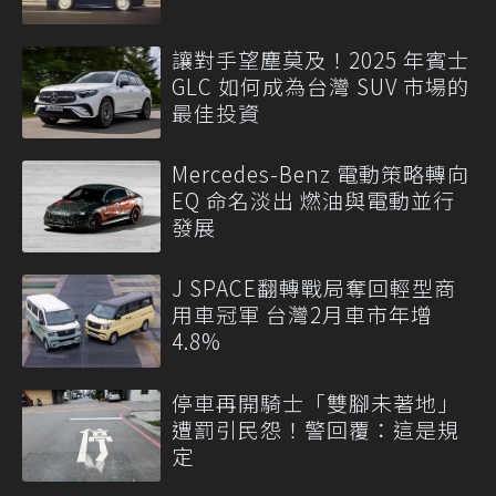
讓對手望塵莫及！2025 年賓士
GLC 如何成為台灣 SUV 市場的
最佳投資
Mercedes-Benz 電動策略轉向
EQ 命名淡出 燃油與電動並行
發展
J SPACE翻轉戰局奪回輕型商
用車冠軍 台灣2月車市年增
4.8%
停車再開騎士「雙腳未著地」
遭罰引民怨！警回覆：這是規
定