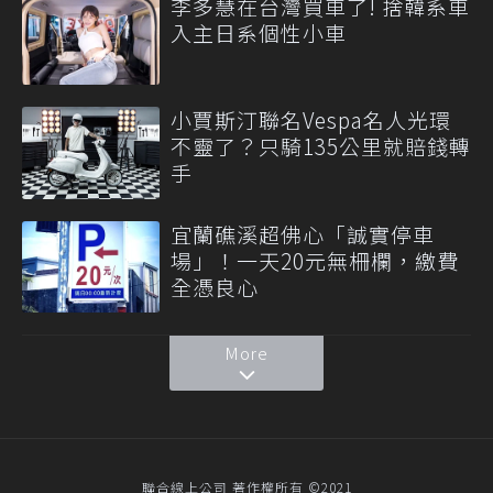
李多慧在台灣買車了! 捨韓系車
入主日系個性小車
小賈斯汀聯名Vespa名人光環
不靈了？只騎135公里就賠錢轉
手
宜蘭礁溪超佛心「誠實停車
場」！一天20元無柵欄，繳費
全憑良心
More
聯合線上公司 著作權所有 ©2021