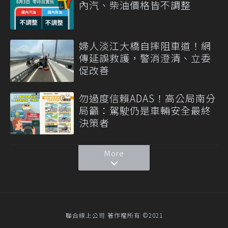
內汽、柴油價格皆不調整
婦人淡江大橋自摔阻車道！網
傳延誤救護，警消澄清、立委
促改善
勿過度信賴ADAS！高公局南分
局籲：駕駛仍是車輛安全最終
決策者
More
聯合線上公司 著作權所有 ©2021