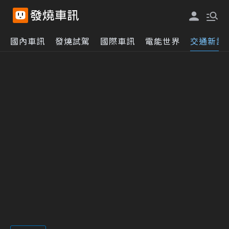
國內車訊
發燒試駕
國際車訊
電能世界
交通新訊