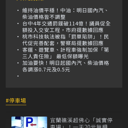
維持油價平穩！中油：明日國內汽、
柴油價格皆不調整
台中4年交通罰鍰破114億！議員促全
額投入交安工程，市府提數據回應
桃市科技執法被指「罰單陷阱」！民
代促完善配套，警察局提數據回應
客運、遊覽車、計程車強制加保「第
三人責任險」 最低保額曝光
加油要快！明日起國內汽、柴油價格
各調漲0.7元及0.5元
停車場
宜蘭礁溪超佛心「誠實停
車場」！一天20元無柵