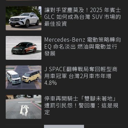
讓對手望塵莫及！2025 年賓士
GLC 如何成為台灣 SUV 市場的
最佳投資
Mercedes-Benz 電動策略轉向
EQ 命名淡出 燃油與電動並行
發展
J SPACE翻轉戰局奪回輕型商
用車冠軍 台灣2月車市年增
4.8%
停車再開騎士「雙腳未著地」
遭罰引民怨！警回覆：這是規
定