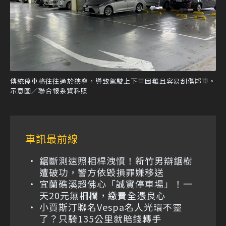
傳統停車格往往過於狹窄，導致駕駛上下車困難且容易刮傷鄰車。
示意圖／聯合報系資料照
車訊最前線
鋸斷測速照相桿洩憤！新竹男辯鋸樹
遭破功，警方依毀損罪嫌移送
宜蘭礁溪超佛心「誠實停車場」！一
天20元無柵欄，繳費全憑良心
小賈斯汀聯名Vespa名人光環不靈
了？只騎135公里就賠錢轉手