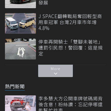
發展
J SPACE翻轉戰局奪回輕型商
用車冠軍 台灣2月車市年增
4.8%
停車再開騎士「雙腳未著地」
遭罰引民怨！警回覆：這是規
定
More
熱門新聞
李多慧大方公開車牌號碼揭背
後含意！粉絲讚：忘記停哪還
能幫忙找車