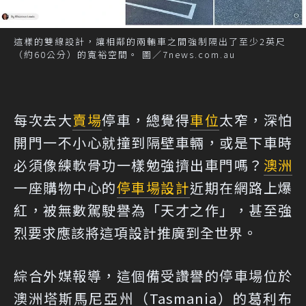
這樣的雙線設計，讓相鄰的兩輛車之間強制隔出了至少2英尺
（約60公分）的寬裕空間。 圖／7news.com.au
每次去大
賣場
停車，總覺得
車位
太窄，深怕
開門一不小心就撞到隔壁車輛，或是下車時
必須像練軟骨功一樣勉強擠出車門嗎？
澳洲
一座購物中心的
停車場
設計
近期在網路上爆
紅，被無數駕駛譽為「天才之作」，甚至強
烈要求應該將這項設計推廣到全世界。
綜合外媒
報導
，這個備受讚譽的停車場位於
澳洲塔斯馬尼亞州（Tasmania）的葛利布