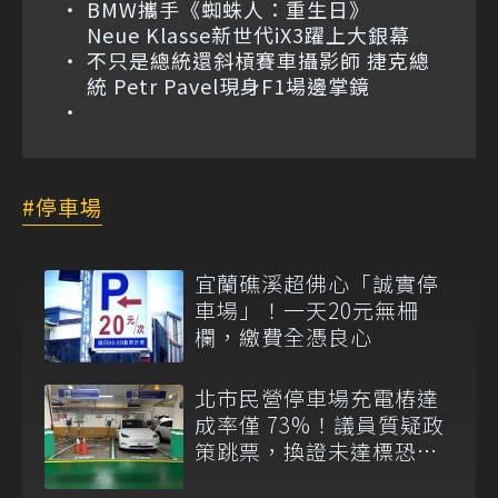
BMW攜手《蜘蛛人：重生日》
Neue Klasse新世代iX3躍上大銀幕
不只是總統還斜槓賽車攝影師 捷克總
統 Petr Pavel現身F1場邊掌鏡
停車場
宜蘭礁溪超佛心「誠實停
車場」！一天20元無柵
欄，繳費全憑良心
北市民營停車場充電樁達
成率僅 73%！議員質疑政
策跳票，換證未達標恐變
「無證停車場」