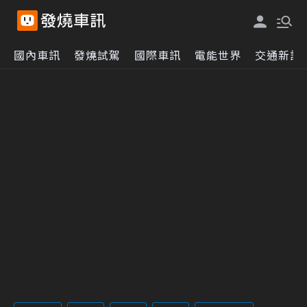
國內車訊
發燒試駕
國際車訊
電能世界
交通新訊