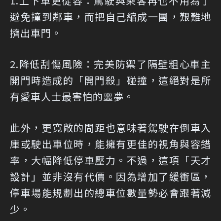
1.上下車更從容：
駕駛與乘客再也不用為了
避免撞到鄰車，而把自己縮成一團，艱難地
擠出車門。
2.降低刮傷風險：
完美防禦了隔壁粗心車主
開門時造成的「開門殺」碰撞，這絕對是所
有愛車人士最害怕的噩夢。
此外，更寬敞的間距也意味著駕駛在倒車入
庫或駛出車位時，能擁有更佳的視角與容錯
率，大幅降低停車壓力。不過，這項「天才
設計」並非沒有代價。因為增加了緩衝區，
停車場能規劃出的總車位數量勢必會跟著減
少。