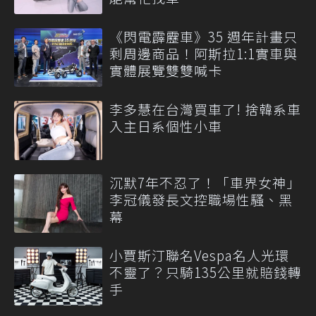
《閃電霹靂車》35 週年計畫只
剩周邊商品！阿斯拉1:1實車與
實體展覽雙雙喊卡
李多慧在台灣買車了! 捨韓系車
入主日系個性小車
沉默7年不忍了！「車界女神」
李冠儀發長文控職場性騷、黑
幕
小賈斯汀聯名Vespa名人光環
不靈了？只騎135公里就賠錢轉
手