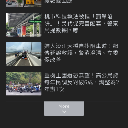
提數據回應
桃市科技執法被指「罰單陷
阱」！民代促完善配套，警察
局提數據回應
婦人淡江大橋自摔阻車道！網
傳延誤救護，警消澄清、立委
促改善
重機上國道恐無望！高公局認
每年民調反對破6成，調整為2
年辦1次
More