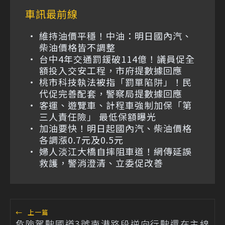
車訊最前線
維持油價平穩！中油：明日國內汽、
柴油價格皆不調整
台中4年交通罰鍰破114億！議員促全
額投入交安工程，市府提數據回應
桃市科技執法被指「罰單陷阱」！民
代促完善配套，警察局提數據回應
客運、遊覽車、計程車強制加保「第
三人責任險」 最低保額曝光
加油要快！明日起國內汽、柴油價格
各調漲0.7元及0.5元
婦人淡江大橋自摔阻車道！網傳延誤
救護，警消澄清、立委促改善
←
上一篇
危險駕駛國道3號南港路段逆向行駛還在主線