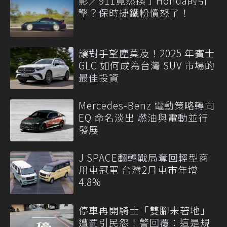
影／911竟然換了Honda的引
擎？保時捷鐵粉憤怒了！
讓對手望塵莫及！2025 年賓士
GLC 如何成為台灣 SUV 市場的
最佳投資
Mercedes-Benz 電動策略轉向
EQ 命名淡出 燃油與電動並行
發展
J SPACE翻轉戰局奪回輕型商
用車冠軍 台灣2月車市年增
4.8%
停車再開騎士「雙腳未著地」
遭罰引民怨！警回覆：這是規