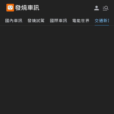
國內車訊
發燒試駕
國際車訊
電能世界
交通新訊