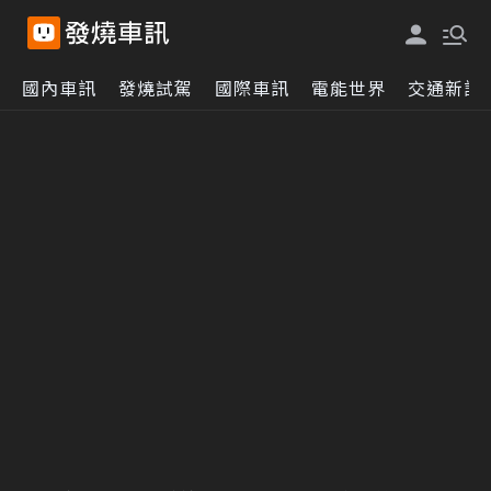
國內車訊
發燒試駕
國際車訊
電能世界
交通新訊