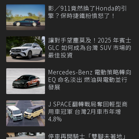
影／911竟然換了Honda的引
擎？保時捷鐵粉憤怒了！
讓對手望塵莫及！2025 年賓士
GLC 如何成為台灣 SUV 市場的
最佳投資
Mercedes-Benz 電動策略轉向
EQ 命名淡出 燃油與電動並行
發展
J SPACE翻轉戰局奪回輕型商
用車冠軍 台灣2月車市年增
4.8%
停車再開騎士「雙腳未著地」