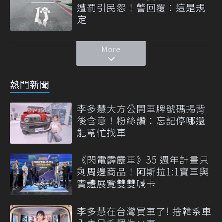
遭罰引民怨！警回覆：這是規
定
More
熱門新聞
李多慧大方公開車牌號碼揭背
後含意！粉絲讚：忘記停哪還
能幫忙找車
《閃電霹靂車》35 週年計畫只
剩周邊商品！阿斯拉1:1實車與
實體展覽雙雙喊卡
李多慧在台灣買車了! 捨韓系車