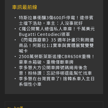
車訊最前線
特斯拉暴衝釀3傷600戶停電！違停賓
士擋下浩劫，車主：人沒事就好
C羅公開驚人總值私人車庫！千萬美元
Bugatti Centodieci領軍
《閃電霹靂車》35 週年計畫只剩周邊
商品！阿斯拉1:1實車與實體展覽雙雙
喊卡
2500萬勞斯萊斯追撞CBR650R重機！
豪車水箱破、重機僅斷車牌
李多慧大方公開車牌號碼揭背後含
意！粉絲讚：忘記停哪還能幫忙找車
李多慧在台灣買車了! 捨韓系車入主日
系個性小車
←
上一篇