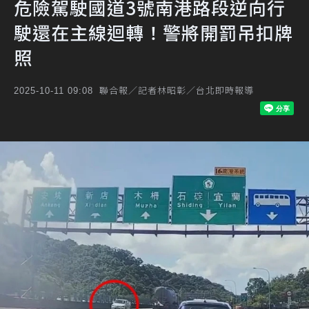
危險駕駛國道3號南港路段逆向行
駛還在主線迴轉！警將開罰吊扣牌
照
聯合報／記者林昭彰／台北即時報導
2025-10-11 09:08