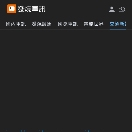
國內車訊
發燒試駕
國際車訊
電能世界
交通新訊