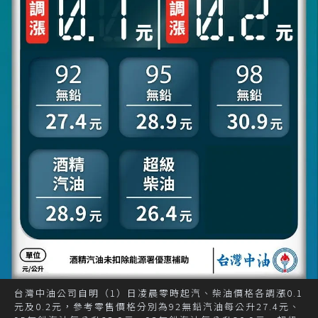
台灣中油公司自明（1）日凌晨零時起汽、柴油價格各調漲0.1
元及0.2元，參考零售價格分別為92無鉛汽油每公升27.4元、