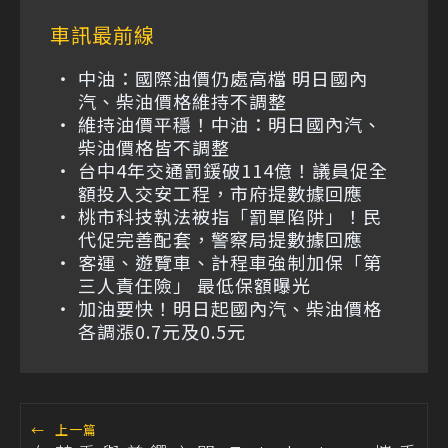
車訊最前線
中油：國際油價仍處高檔 明日國內
汽、柴油價格維持不調整
維持油價平穩！中油：明日國內汽、
柴油價格皆不調整
台中4年交通罰鍰破114億！議員促全
額投入交安工程，市府提數據回應
桃市科技執法被指「罰單陷阱」！民
代促完善配套，警察局提數據回應
客運、遊覽車、計程車強制加保「第
三人責任險」 最低保額曝光
加油要快！明日起國內汽、柴油價格
各調漲0.7元及0.5元
←
上一篇