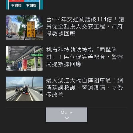
台中4年交通罰鍰破114億！議
員促全額投入交安工程，市府
提數據回應
桃市科技執法被指「罰單陷
阱」！民代促完善配套，警察
局提數據回應
婦人淡江大橋自摔阻車道！網
傳延誤救護，警消澄清、立委
促改善
More