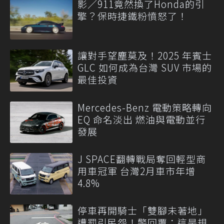
影／911竟然換了Honda的引
擎？保時捷鐵粉憤怒了！
讓對手望塵莫及！2025 年賓士
GLC 如何成為台灣 SUV 市場的
最佳投資
Mercedes-Benz 電動策略轉向
EQ 命名淡出 燃油與電動並行
發展
J SPACE翻轉戰局奪回輕型商
用車冠軍 台灣2月車市年增
4.8%
停車再開騎士「雙腳未著地」
遭罰引民怨！警回覆：這是規