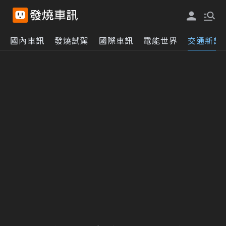
國內車訊
發燒試駕
國際車訊
電能世界
交通新訊