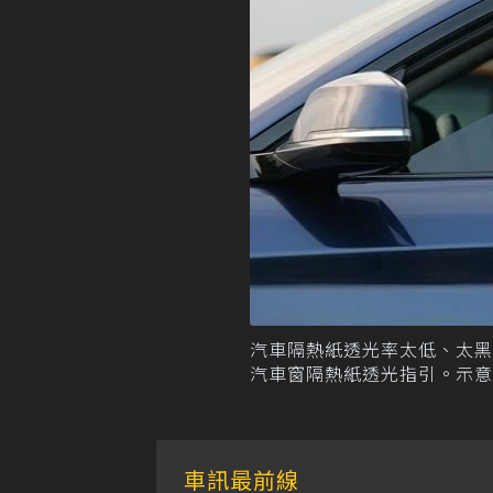
汽車隔熱紙透光率太低、太
汽車窗隔熱紙透光指引。示意
車訊最前線