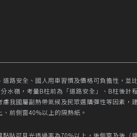
、道路安全、國人用車習慣及價格可負擔性，並
要分水嶺，考量B柱前為「道路安全」、B柱後計
考慮我國屬副熱帶氣候及民眾選購彈性等因素，
上、前側窗40%以上的隔熱紙。
擋黏貼可見光透過率為70%以上，後側窗及後（