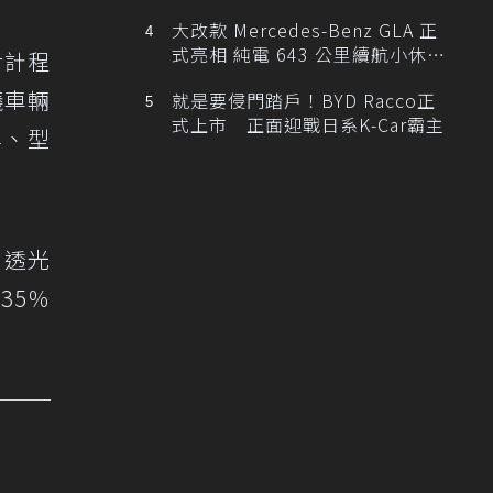
大改款 Mercedes-Benz GLA 正
式亮相 純電 643 公里續航小休
對計程
旅！
議車輛
就是要侵門踏戶！BYD Racco正
式上市 正面迎戰日系K-Car霸主
牌、型
）透光
35％