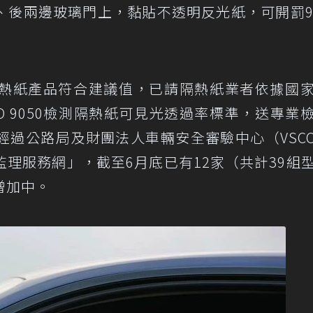
、後兩邊玻璃門上，黏貼不透明反光紙，可開罰9
熱紙產品符合建議值，已請隔熱紙業者依據國
ISO 9050檢測隔熱紙可見光透過率標準，送專業
經過公路局及財團法人車輛安全審驗中心（VSC
理服務網」，截至6月底已有12家（共計39組
增加中。