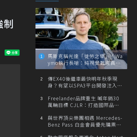
強制
馬斯克稱光達「徒勞之舉」！Wa
ymo執行長嗆：純視覺難達真正
自動駕駛
傳EX40後繼車最快明年秋季現
身？有望以SPA3平台開發注入80
0V動力
Freelander品牌重生 喊年銷30
萬輛目標 CJLR：打造國際品牌
半數銷量來自全球！
與世界頂尖樂團相遇 Mercedes-
Benz Pass 白金會員優先購票維
也納愛樂