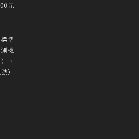
00元
家標準
檢測機
C），
型號）