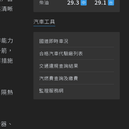
29.3
29.1
柴油
與清晰
汽車工具
作能力
國道即時車況
一箭，
合格汽車代驗廠列表
套措施
交通違規查詢結果
汽燃費查詢及繳費
監理服務網
換隔熱
費器、