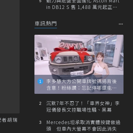
動力與底盤全面進化 Aston Mart
in DB12 S 售 1,488 萬元起正式
登台
車訊熱門
李多慧大方公開車牌號碼揭背後
含意！粉絲讚：忘記停哪還能幫
忙找車
沉默7年不忍了！「車界女神」李
冠儀發長文控職場性騷、黑幕
記者胡瑞
Mercedes坦承取消實體按鍵做過
頭 但車內大螢幕不會因此消失