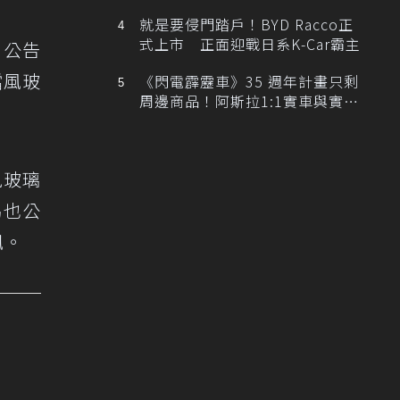
排跑車開發中！
就是要侵門踏戶！BYD Racco正
式上市 正面迎戰日系K-Car霸主
日公告
擋風玻
《閃電霹靂車》35 週年計畫只剩
周邊商品！阿斯拉1:1實車與實體
展覽雙雙喊卡
風玻璃
另也公
訊。