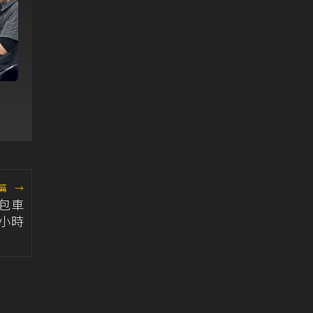
篇
→
包車
小時