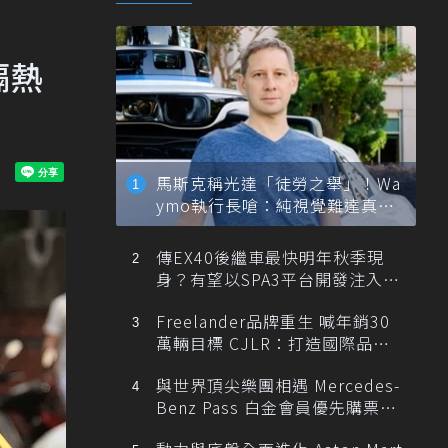
隔熱
馬斯克稱光達「徒勞之舉」！Wa
ymo執行長嗆：純視覺難達真正
自動駕駛
傳EX40後繼車最快明年秋季現
身？有望以SPA3平台開發注入80
0V動力
Freelander品牌重生 喊年銷30
萬輛目標 CJLR：打造國際品牌
半數銷量來自全球！
與世界頂尖樂團相遇 Mercedes-
Benz Pass 白金會員優先購票維
也納愛樂