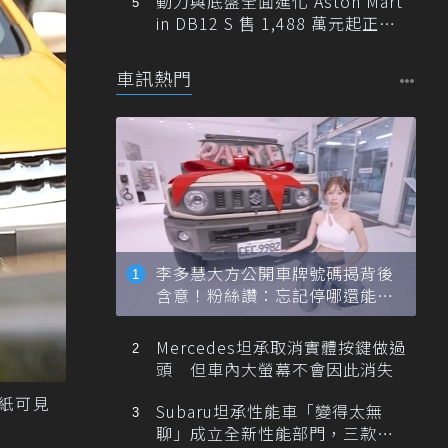
動力與底盤全面進化 Aston Mart
in DB12 S 售 1,488 萬元起正式
登台
車訊熱門
李多慧大方公開車牌號碼揭背後
含意！粉絲讚：忘記停哪還能幫
忙找車
Mercedes坦承取消實體按鍵做過
頭 但車內大螢幕不會因此消失
紙可見
Subaru坦承性能車「變得太無
聊」成立全新性能部門，三款手