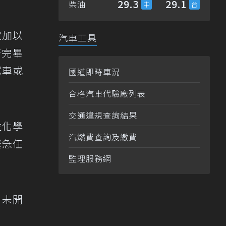
29.3
29.1
柴油
定加以
汽車工具
行完畢
駕車或
國道即時車況
合格汽車代驗廠列表
交通違規查詢結果
性化學
汽燃費查詢及繳費
緊急任
監理服務網
；未開