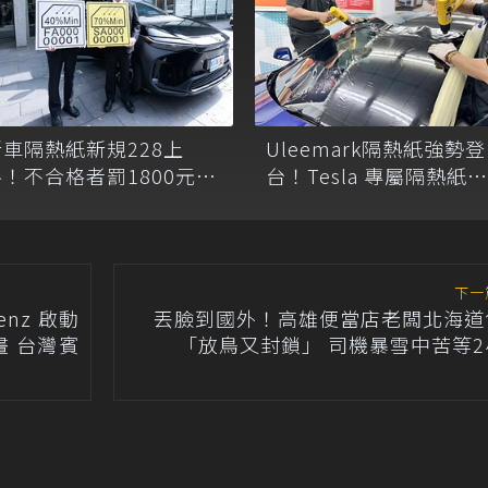
Uleemark隔熱紙強勢登
新車隔熱紙新規228上
台！Tesla 專屬隔熱紙套
路！不合格者罰1800元
裝 1.38 萬起
「逾期恐吊扣甚至註銷牌
照」
下一
enz 啟動
丟臉到國外！高雄便當店老闆北海道
畫 台灣賓
「放鳥又封鎖」 司機暴雪中苦等2