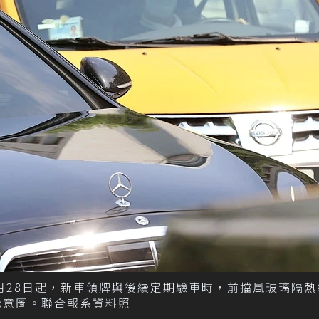
月28日起，新車領牌與後續定期驗車時，前擋風玻璃隔熱
示意圖。聯合報系資料照