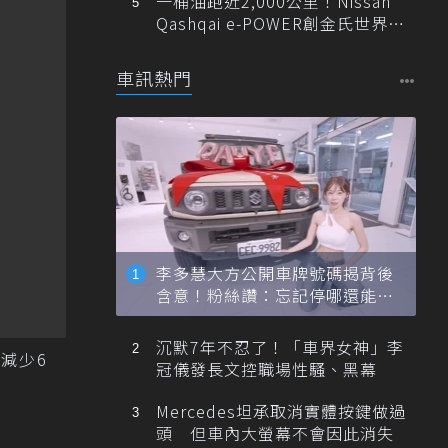
一桶油跑近2,000公里！Nissan
Qashqai e-POWER創金氏世界紀
錄
車訊熱門
李多慧大方公開車牌號碼揭背後
含意！粉絲讚：忘記停哪還能幫
忙找車
沉默7年不忍了！「車界女神」李
減少6
冠儀發長文控職場性騷、黑幕
Mercedes坦承取消實體按鍵做過
頭 但車內大螢幕不會因此消失