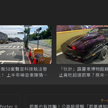
台南58套聲音科技執法發
「伙計」霹靂車博物館
威！ 上半年噪音車陳情大
止竟吃超速罰單？原來
18%
科技執法鬧烏龍！
下一
ter II
罰單也有詐騙！公路局提醒「罰單通知