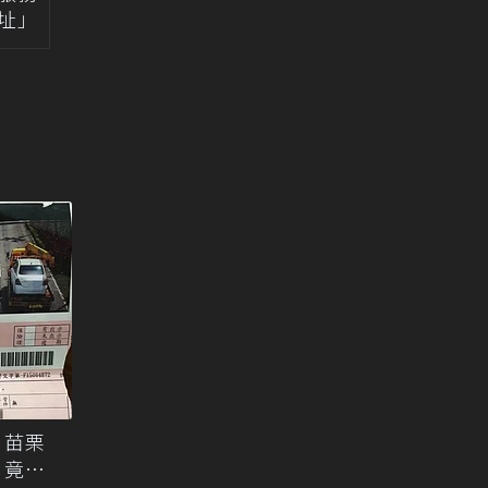
址」
」苗栗
，竟開