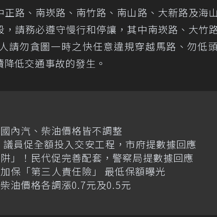
中正路、南崁路、南竹路、南山路、大新路及海
段，請務必遵守慢行和停讓，其中南崁路、大竹
人請勿貪圖一時之快任意違規穿越馬路、勿低
續降低交通事故的發生。
日國內汽、柴油價格皆不調整
億！議員促全額投入交安工程，市府提數據回應
陷阱」！民代促完善配套，警察局提數據回應
加保「第三人責任險」 最低保額曝光
油價格各調漲0.7元及0.5元