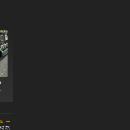
靜
是
篇
→
服務