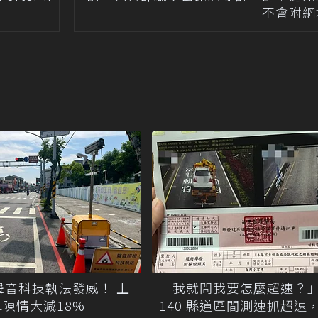
不會附網
聲音科技執法發威！ 上
「我就問我要怎麼超速？
陳情大減18%
140 縣道區間測速抓超速