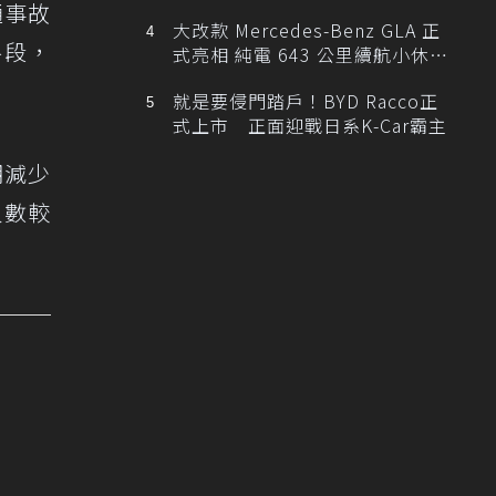
通事故
大改款 Mercedes-Benz GLA 正
路段，
式亮相 純電 643 公里續航小休
旅！
就是要侵門踏戶！BYD Racco正
式上市 正面迎戰日系K-Car霸主
期減少
人數較