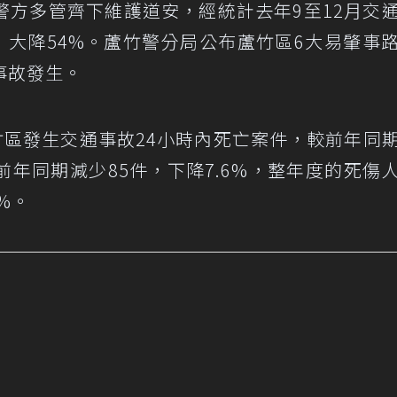
警方多管齊下維護道安，經統計去年9至12月交
，大降54%。蘆竹警分局公布蘆竹區6大易肇事
事故發生。
竹區發生交通事故24小時內死亡案件，較前年同
較前年同期減少85件，下降7.6%，整年度的死傷
%。