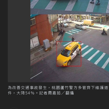
為改善交通事故發生，桃園蘆竹警方多管齊下維護道安
件，大降54%。記者周嘉茹／翻攝