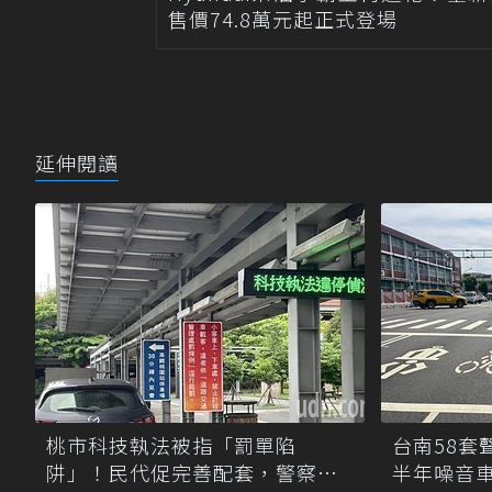
售價74.8萬元起正式登場
延伸閱讀
桃市科技執法被指「罰單陷
台南58套
阱」！民代促完善配套，警察局
半年噪音車