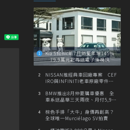
Kia Stonic前7月銷量年增145%
79.9萬元起再送電子後視鏡
NISSAN推經典車回廠專案 CEF
IRO與INFINITI老車原廠零件最
低1折
BMW推出8月仲夏購車優惠 全
車系送晶華三天兩夜、月付5,900
元起
棕色手排「大牛」身價再創高？
全球唯一Murciélago SV拍賣