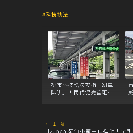
科技執法
桃市科技執法被指「罰單
陷阱」！民代促完善配
套，警察局提數據回應
減
←
上一篇
Hyundai柴油小霸王再進化！全新Por