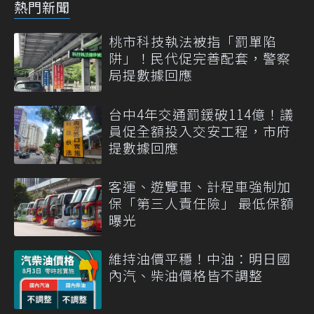
熱門新聞
桃市科技執法被指「罰單陷
阱」！民代促完善配套，警察
局提數據回應
台中4年交通罰鍰破114億！議
員促全額投入交安工程，市府
提數據回應
客運、遊覽車、計程車強制加
保「第三人責任險」 最低保額
曝光
維持油價平穩！中油：明日國
內汽、柴油價格皆不調整