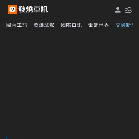
國內車訊
發燒試駕
國際車訊
電能世界
交通新訊