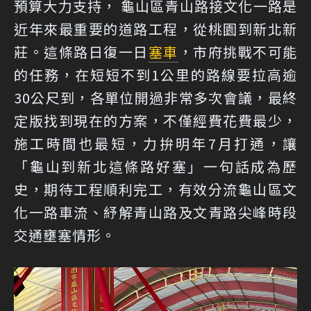
預算大力支持， 龜山區青山路接文化一路是
近年來最重要的道路工程，從桃園到新北新
莊。這條路日復一日
塞車
，市府挑戰不可能
的任務，在短短不到1公里的路線要拉高逾
30公尺到，各單位開過非常多次會議，最終
定版找到現在的方案，不僅經費花費最少，
施工時間也最短，力拚明年7月打通，讓
「龜山到新北這條路好塞」一句話成為歷
史，期待工程順利完工，有效分流龜山區文
化一路車流、紓解青山路及文青路尖峰時段
交通壅塞情形。