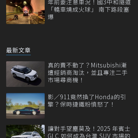
年前要注意車況！國3中和隧道
「轎車燒成火球」 南下路段塞
爆
最新文章
真的賣不動了？Mitsubishi漸
遭經銷商淘汰，並且專注二手
市場尋商機！
影／911竟然換了Honda的引
擎？保時捷鐵粉憤怒了！
讓對手望塵莫及！2025 年賓士
GLC 如何成為台灣 SUV 市場的