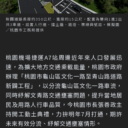
新闢道路長度約350公尺、寬度約15公尺，配置為雙向1進2出
共3車道，設置人行道、擋土牆、路燈、標線與號誌。模擬圖
／桃園市工務局提供
桃園機場捷運A7站周邊近年來人口發展迅
速，為擴大地方交通乘載能量，桃園市政府
辦理「桃園市龜山區文化一路至青山路道路
新闢工程」，以分流龜山區文化一路車流，
同時紓解文青路交通壅塞問題，提升當地居
民及用路人行車品質，今桃園市長張善政主
持開工動土典禮，力拚明年7月打通，期許
未來有效分流、紓解交通壅塞情形。