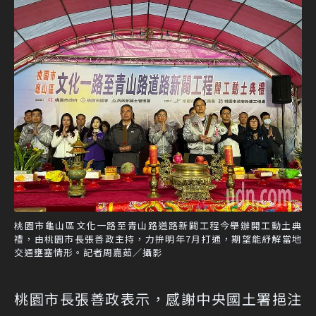
桃園市龜山區文化一路至青山路道路新闢工程今舉辦開工動土典
禮，由桃園市長張善政主持，力拚明年7月打通，期望能紓解當地
交通壅塞情形。記者周嘉茹／攝影
桃園市長張善政表示，感謝中央國土署挹注