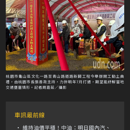
桃園市龜山區文化一路至青山路道路新闢工程今舉辦開工動土典
禮，由桃園市長張善政主持，力拚明年7月打通，期望能紓解當地
交通壅塞情形。記者周嘉茹／攝影
車訊最前線
維持油價平穩！中油：明日國內汽、