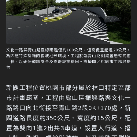
文化一路與青山路直線距離僅約100公尺，但高低差超過20公尺，
為因應特殊複雜的偏坡地形環境，工程於臨青山路側設置懸臂式擋
土牆，以確保道路安全及周邊設施穩固。模擬圖／桃園市工務局提
供
新闢工程位置桃園市部分屬於林口特定區都
市計畫範圍，工程由龜山區振興路與文化一
路路口向北銜接至青山路2段0K+170處，新
闢道路長度約350公尺、寬度約15公尺，配
置為雙向1進2出共3車道，設置人行道、擋