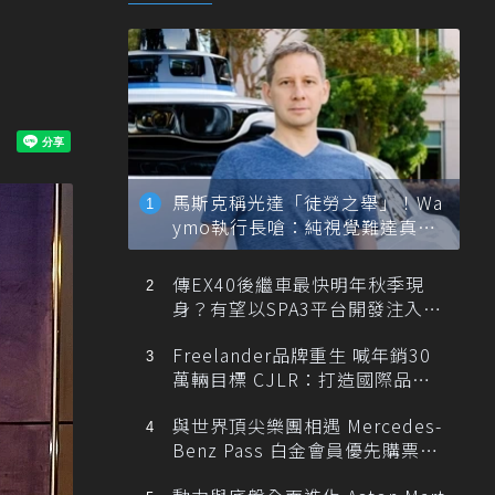
馬斯克稱光達「徒勞之舉」！Wa
ymo執行長嗆：純視覺難達真正
自動駕駛
傳EX40後繼車最快明年秋季現
身？有望以SPA3平台開發注入80
0V動力
Freelander品牌重生 喊年銷30
萬輛目標 CJLR：打造國際品牌
半數銷量來自全球！
與世界頂尖樂團相遇 Mercedes-
Benz Pass 白金會員優先購票維
也納愛樂