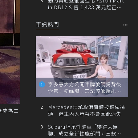
動力與底盤全面進化 Aston Mart
in DB12 S 售 1,488 萬元起正式
登台
車訊熱門
李多慧大方公開車牌號碼揭背後
含意！粉絲讚：忘記停哪還能幫
忙找車
Mercedes坦承取消實體按鍵做過
漸成為二
頭 但車內大螢幕不會因此消失
Subaru坦承性能車「變得太無
聊」成立全新性能部門，三款手