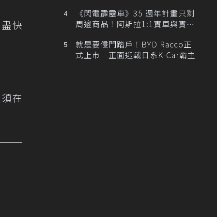
排跑車開發中！
《閃電霹靂車》35 週年計畫只剩
，盡快
周邊商品！阿斯拉1:1實車與實體
展覽雙雙喊卡
就是要侵門踏戶！BYD Racco正
式上市 正面迎戰日系K-Car霸主
主須在