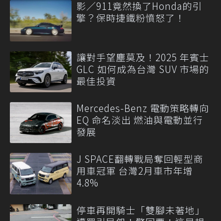
影／911竟然換了Honda的引
擎？保時捷鐵粉憤怒了！
讓對手望塵莫及！2025 年賓士
GLC 如何成為台灣 SUV 市場的
最佳投資
Mercedes-Benz 電動策略轉向
EQ 命名淡出 燃油與電動並行
發展
J SPACE翻轉戰局奪回輕型商
用車冠軍 台灣2月車市年增
4.8%
停車再開騎士「雙腳未著地」