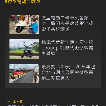
微型電動二輪車
微型電動二輪車火警頻
傳 肇因多是改裝電池或
電子系統釀災
純電代步新生活，宏佳騰
Coopop 01歐式街頭微電
車體驗！
最高罰1200元！2026年起
台北市河濱公園禁微型電
動二輪車進入
←
上一篇