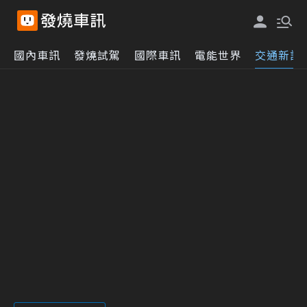
國內車訊
發燒試駕
國際車訊
電能世界
交通新訊