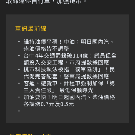
取締違停自行車，加強拖吊。
車訊最前線
維持油價平穩！中油：明日國內汽、
柴油價格皆不調整
台中4年交通罰鍰破114億！議員促全
額投入交安工程，市府提數據回應
桃市科技執法被指「罰單陷阱」！民
代促完善配套，警察局提數據回應
客運、遊覽車、計程車強制加保「第
三人責任險」 最低保額曝光
加油要快！明日起國內汽、柴油價格
各調漲0.7元及0.5元