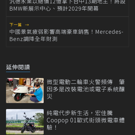
汎德永業以總價12億拿下台中13期地王！將設
BMW新展示中心、預計2029年開幕
下一篇
→
中國景氣疲弱影響高端豪車銷售！Mercedes-
Benz調降全年財測
延伸閱讀
微型電動二輪車火警頻傳 肇
因多是改裝電池或電子系統釀
災
純電代步新生活，宏佳騰
Coopop 01歐式街頭微電車體
驗！