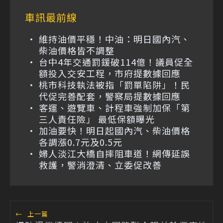
車訊最前線
維持油價平穩！中油：明日國內汽、
柴油價格皆不調整
台中4年交通罰鍰破114億！議員促全
額投入交安工程，市府提數據回應
桃市科技執法被指「罰單陷阱」！民
代促完善配套，警察局提數據回應
客運、遊覽車、計程車強制加保「第
三人責任險」 最低保額曝光
加油要快！明日起國內汽、柴油價格
各調漲0.7元及0.5元
婦人淡江大橋自摔阻車道！網傳延誤
救護，警消澄清、立委促改善
←
上一篇