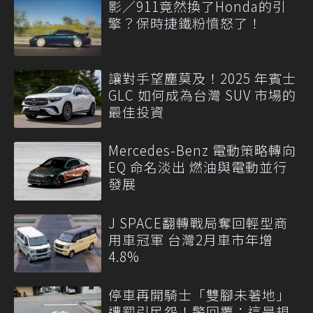
影／911竟然換了Honda的引
擎？保時捷鐵粉憤怒了！
讓對手望塵莫及！2025 年賓士
GLC 如何成為台灣 SUV 市場的
最佳投資
Mercedes-Benz 電動策略轉向
EQ 命名淡出 燃油與電動並行
發展
J SPACE翻轉戰局奪回輕型商
用車冠軍 台灣2月車市年增
4.8%
停車再開騎士「雙腳未著地」
遭罰引民怨！警回覆：這是規