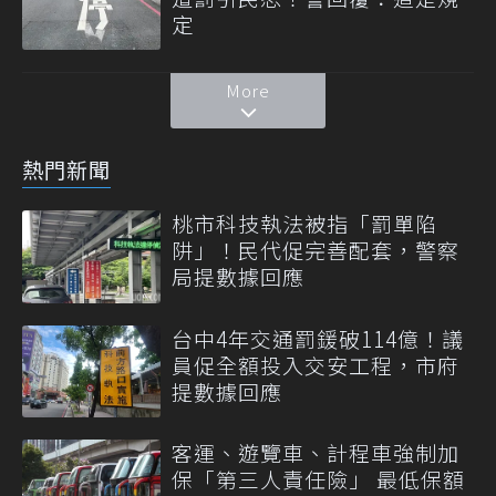
定
More
熱門新聞
桃市科技執法被指「罰單陷
阱」！民代促完善配套，警察
局提數據回應
台中4年交通罰鍰破114億！議
員促全額投入交安工程，市府
提數據回應
客運、遊覽車、計程車強制加
保「第三人責任險」 最低保額