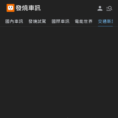
國內車訊
發燒試駕
國際車訊
電能世界
交通新訊