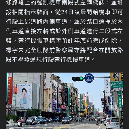
條路段上的強制機車兩段式左轉標誌，並增
設相關指示牌面，從24日凌晨開始機車即可
行駛上述道路內側車道，並於路口選擇於內
側車道直接左轉或於外側車道進行二段式左
轉，禁行機慢車標字預計年底前完成刨除，
標字未完全刨除前警察局亦將配合在開放路
段不舉發違規行駛禁行機慢車道。