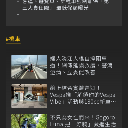
客運、遊覽車、計程車強制加保「第
三人責任險」 最低保額曝光
機車
婦人淡江大橋自摔阻車
道！網傳延誤救護，警消
澄清、立委促改善
線上結合實體巡迴！
Vespa推「解鎖你的Vespa
Vibe」活動與180cc新車全
台展示
不只為女性而來！Gogoro
Luna 把「好騎」藏進生活