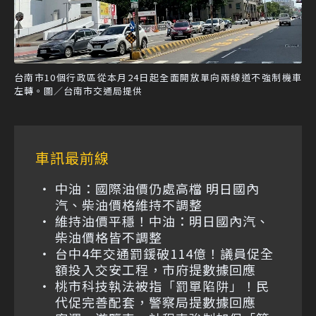
台南市10個行政區從本月24日起全面開放單向兩線道不強制機車
左轉。圖／台南市交通局提供
車訊最前線
中油：國際油價仍處高檔 明日國內
汽、柴油價格維持不調整
維持油價平穩！中油：明日國內汽、
柴油價格皆不調整
台中4年交通罰鍰破114億！議員促全
額投入交安工程，市府提數據回應
桃市科技執法被指「罰單陷阱」！民
代促完善配套，警察局提數據回應