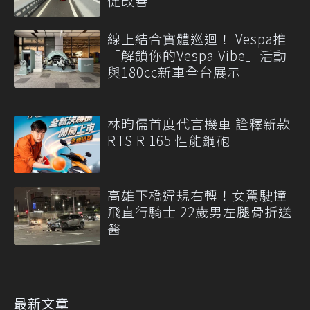
促改善
線上結合實體巡迴！ Vespa推
「解鎖你的Vespa Vibe」活動
與180cc新車全台展示
林昀儒首度代言機車 詮釋新款
RTS R 165 性能鋼砲
高雄下橋違規右轉！女駕駛撞
飛直行騎士 22歲男左腿骨折送
醫
最新文章