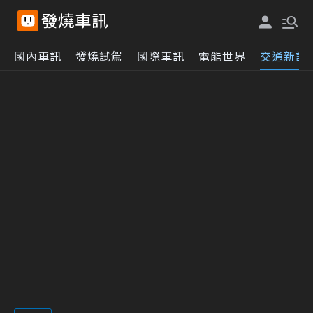
國內車訊
發燒試駕
國際車訊
電能世界
交通新訊