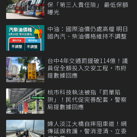
保「第三人責任險」 最低保額
曝光
中油：國際油價仍處高檔 明日
國內汽、柴油價格維持不調整
台中4年交通罰鍰破114億！議
員促全額投入交安工程，市府
提數據回應
桃市科技執法被指「罰單陷
阱」！民代促完善配套，警察
局提數據回應
婦人淡江大橋自摔阻車道！網
傳延誤救護，警消澄清、立委