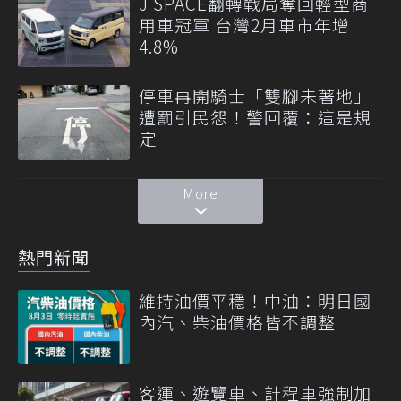
J SPACE翻轉戰局奪回輕型商
用車冠軍 台灣2月車市年增
4.8%
停車再開騎士「雙腳未著地」
遭罰引民怨！警回覆：這是規
定
More
熱門新聞
維持油價平穩！中油：明日國
內汽、柴油價格皆不調整
客運、遊覽車、計程車強制加