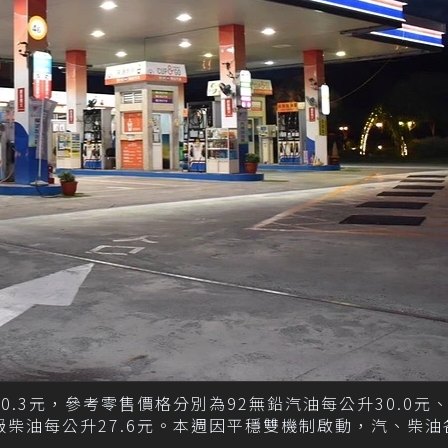
.3元，參考零售價格分別為92無鉛汽油每公升30.0元、
、超級柴油每公升27.6元。本週因平穩雙機制啟動，汽、柴