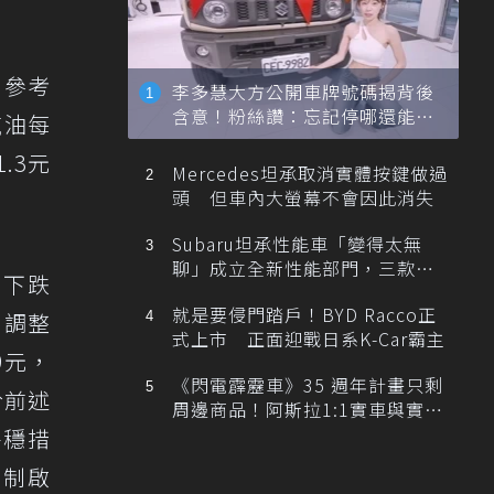
，參考
李多慧大方公開車牌號碼揭背後
含意！粉絲讚：忘記停哪還能幫
汽油每
忙找車
.3元
Mercedes坦承取消實體按鍵做過
頭 但車內大螢幕不會因此消失
Subaru坦承性能車「變得太無
聊」成立全新性能部門，三款手
價下跌
排跑車開發中！
就是要侵門踏戶！BYD Racco正
制調整
式上市 正面迎戰日系K-Car霸主
9元，
《閃電霹靂車》35 週年計畫只剩
於前述
周邊商品！阿斯拉1:1實車與實體
展覽雙雙喊卡
平穩措
機制啟