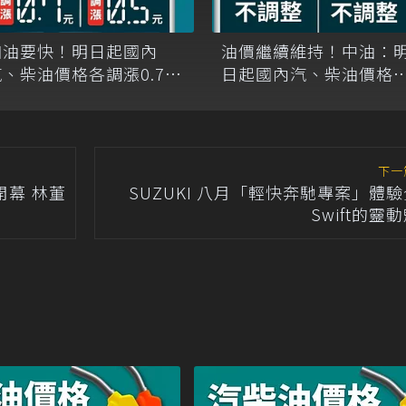
加油要快！明日起國內
油價繼續維持！中油：
汽、柴油價格各調漲0.7元
日起國內汽、柴油價格
0.5元
不調整
下一
開幕 林董
SUZUKI 八月「輕快奔馳專案」體
Swift的靈