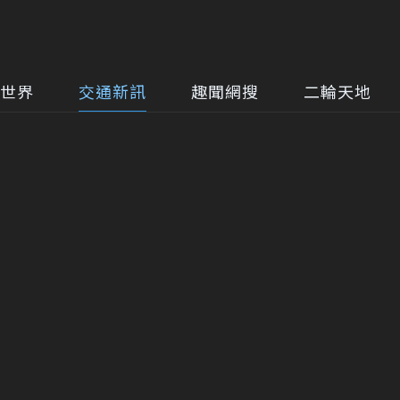
世界
交通新訊
趣聞網搜
二輪天地