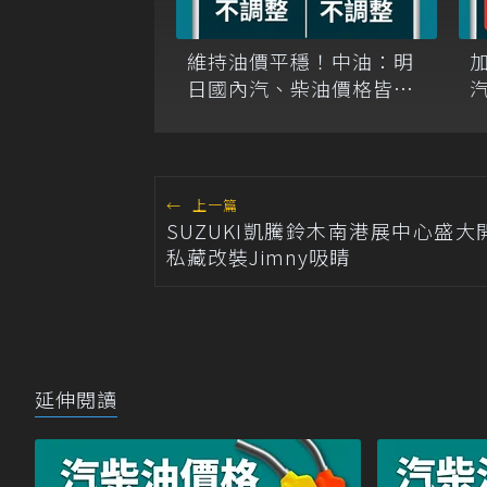
維持油價平穩！中油：明
日國內汽、柴油價格皆不
調整
及
←
上一篇
SUZUKI凱騰鈴木南港展中心盛大
私藏改裝Jimny吸睛
延伸閱讀