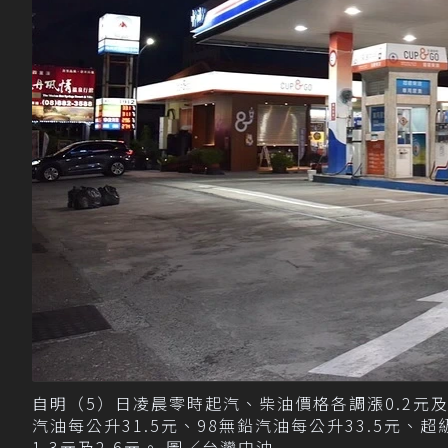
自明（5）日凌晨零時起汽、柴油價格各調漲0.2元及0
汽油每公升31.5元、98無鉛汽油每公升33.5元
1.3元及2.6元。 圖／台灣中油