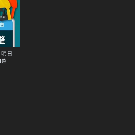
：明日
調整