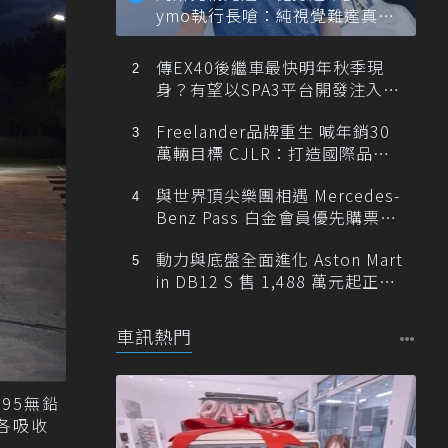
ymo執行長嗆：純視覺難達真正
自動駕駛
傳EX40後繼車最快明年秋季現
身？有望以SPA3平台開發注入80
0V動力
Freelander品牌重生 喊年銷30
萬輛目標 CJLR：打造國際品牌
半數銷量來自全球！
與世界頂尖樂團相遇 Mercedes-
Benz Pass 白金會員優先購票維
也納愛樂
動力與底盤全面進化 Aston Mart
in DB12 S 售 1,488 萬元起正式
登台
車訊熱門
95無鉛
油各吸收