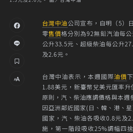
台灣中油
公司宣布，自明（5）
零
售價
格分別為92無鉛汽油每公升
公升33.5元、超級柴油每公升2
及2.6元。
台灣中油表示，本週國際
油價
1.88美元，新臺幣兌美元匯率升
原則，汽、柴油應調價格與本週參
因亞洲鄰近國家(日、韓、港、
國家，汽、柴油各吸收0.8元及2
施，第一階段吸收25%調幅四