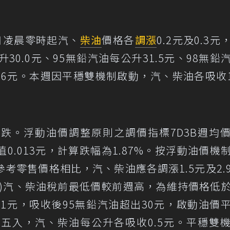
日凌晨零時起汽、
柴油
價格各
調漲
0.2元及0.3元
30.0元、95無鉛汽油每公升31.5元、98無鉛
7.6元。本週因平穩雙機制啟動，汽、柴油各吸收1
下跌。浮動油價調整原則之調價指標7D3B週均
值0.013元，計算跌幅為1.87%。按浮動油價機
考零售價格相比，汽、柴油應各調漲1.5元及2.
星)汽、柴油稅前最低價較前週高，為維持價格低
.1元，吸收後95無鉛汽油超出30元，啟動油價
捨五入，汽、柴油每公升各吸收0.5元。平穩雙