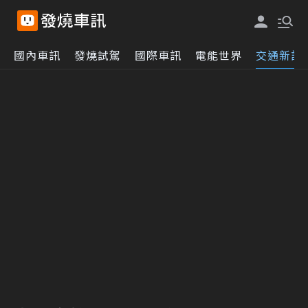
國內車訊
發燒試駕
國際車訊
電能世界
交通新訊