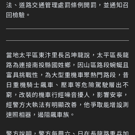
法、道路交通管理處罰條例開罰，並通知召
回檢驗。
當地太平區東汴里長呂坤龍說，太平區長龍
路為連接南投縣國姓鄉，因山區路段蜿蜒且
富具挑戰性，為大型重機車聚熱門路段，昔
日重機騎士飆車、壓車等危險駕駛層出不
窮，改裝的機車行經噪音擾人，影響安寧，
經警方大執法有明顯改善，他爭取能增設測
速照相器，遏阻飆車族。
警方說明，警方每周六、日在長龍路重兵加