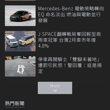
Mercedes-Benz 電動策略轉向
EQ 命名淡出 燃油與電動並行
發展
J SPACE翻轉戰局奪回輕型商
用車冠軍 台灣2月車市年增
4.8%
停車再開騎士「雙腳未著地」
遭罰引民怨！警回覆：這是規
定
More
熱門新聞