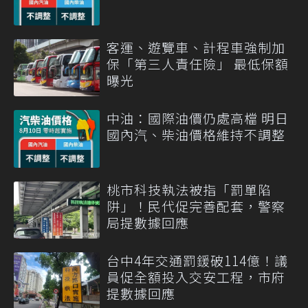
客運、遊覽車、計程車強制加
保「第三人責任險」 最低保額
曝光
中油：國際油價仍處高檔 明日
國內汽、柴油價格維持不調整
桃市科技執法被指「罰單陷
阱」！民代促完善配套，警察
局提數據回應
台中4年交通罰鍰破114億！議
員促全額投入交安工程，市府
提數據回應