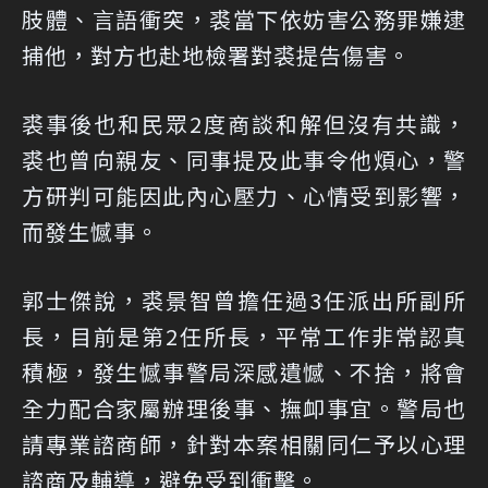
肢體、言語衝突，裘當下依妨害公務罪嫌逮
捕他，對方也赴地檢署對裘提告傷害。
裘事後也和民眾2度商談和解但沒有共識，
裘也曾向親友、同事提及此事令他煩心，警
方研判可能因此內心壓力、心情受到影響，
而發生憾事。
郭士傑說，裘景智曾擔任過3任派出所副所
長，目前是第2任所長，平常工作非常認真
積極，發生憾事警局深感遺憾、不捨，將會
全力配合家屬辦理後事、撫卹事宜。警局也
請專業諮商師，針對本案相關同仁予以心理
諮商及輔導，避免受到衝擊。