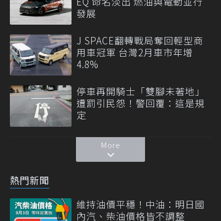
EQ 命名淡出 燃油與電動並行
發展
J SPACE翻轉戰局奪回輕型商
用車冠軍 台灣2月車市年增
4.8%
停車再開騎士「雙腳未著地」
遭罰引民怨！警回覆：這是規
定
More
熱門新聞
維持油價平穩！中油：明日國
內汽、柴油價格皆不調整