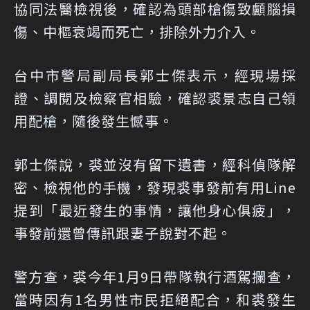
協同法醫檢視後，確認為頭部槍傷致顱腦損
傷、中樞衰竭而死亡，排除外力介入。
台中市警局副局長郭士傑表示，經現場採
證、調閱及檢察官相驗，確認裘景志自己領
用配槍，隨後發生憾事。
郭士傑說，裘並沒有留下遺書，經科偵隊解
密、檢視他的手機，發現裘事發前有用Line
提到「最近發生的事情，讓他身心俱疲」，
事發前還曾傳訊跟妻子說對不起。
警方查，裘今年1月9日帶隊執行酒駕攔查，
當時因有1名男性市民拒絕配合，和裘發生