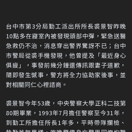
台中市第3分局勤工派出所所長裘景智昨晚
10點多在寢室內被發現頭部中彈，緊急送醫
急救仍不治，消息穿出警界驚訝不已；台中
市警局從裘手機發現，他曾提及「最近身心
俱疲」，事發前幾分鐘還傳訊跟妻子道歉，
隨即發生憾事，警方將全力協助家後事，並
對相關同仁心裡諮商。
裘景智今年53歲，中央警察大學正科二技第
80期畢業，1993年7月擔任警察至今31年，
到勤工所擔任所長1年多，平時帶隊攔檢、