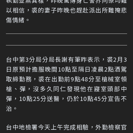
執勤並無異樣，昨晚驚傳身亡警界同僚均難
以相信，裘的妻子昨晚也趕赴派出所難掩悲
傷情緒。
台中第3分局分局長謝有筆昨表示，裘2月3
日原預計擔服晚間10點至隔日凌晨2點酒駕
取締勤務，裘在出勤前9點48分至槍械室領
槍、彈，沒多久同仁發現他在寢室頭部中
彈，10點25分送醫，仍於10點45分宣告不
治。
台中地檢署今天上午完成相驗，外勤檢察官