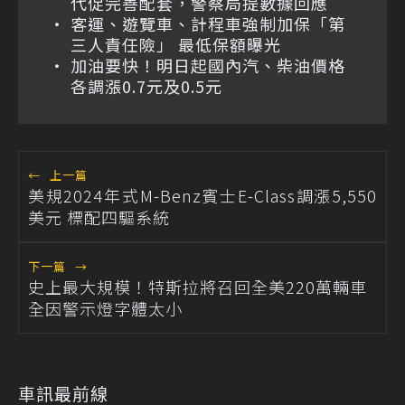
代促完善配套，警察局提數據回應
客運、遊覽車、計程車強制加保「第
三人責任險」 最低保額曝光
加油要快！明日起國內汽、柴油價格
各調漲0.7元及0.5元
←
上一篇
美規2024年式M-Benz賓士E-Class調漲5,550
美元 標配四驅系統
下一篇
→
史上最大規模！特斯拉將召回全美220萬輛車
全因警示燈字體太小
車訊最前線