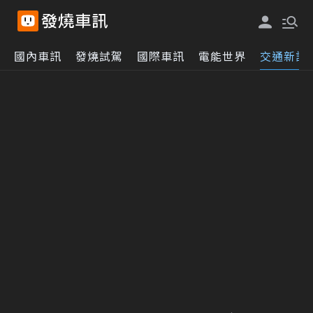
國內車訊
發燒試駕
國際車訊
電能世界
交通新訊