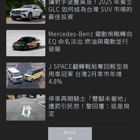
讓對手望塵莫及！2025 年賓士
GLC 如何成為台灣 SUV 市場的
最佳投資
Mercedes-Benz 電動策略轉向
EQ 命名淡出 燃油與電動並行
發展
J SPACE翻轉戰局奪回輕型商
用車冠軍 台灣2月車市年增
4.8%
停車再開騎士「雙腳未著地」
遭罰引民怨！警回覆：這是規
定
More