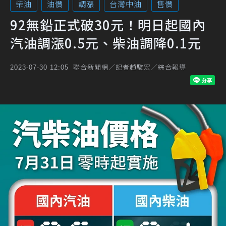
柴油
油價
調漲
台灣中油
售價
92無鉛正式破30元！明日起國內
汽油調漲0.5元、柴油調降0.1元
聯合新聞網／記者趙駿宏／綜合報導
2023-07-30 12:05