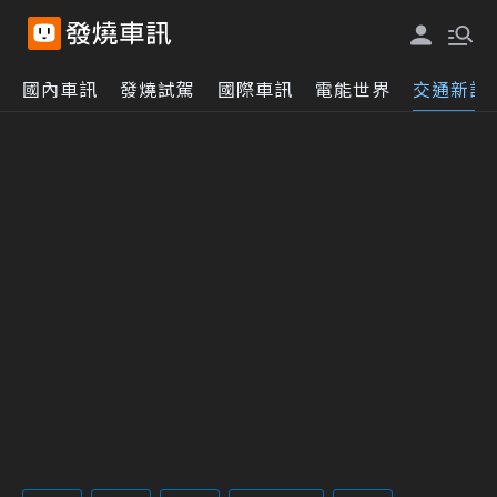
國內車訊
發燒試駕
國際車訊
電能世界
交通新訊