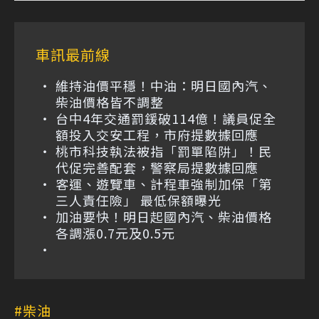
車訊最前線
維持油價平穩！中油：明日國內汽、
柴油價格皆不調整
台中4年交通罰鍰破114億！議員促全
額投入交安工程，市府提數據回應
桃市科技執法被指「罰單陷阱」！民
代促完善配套，警察局提數據回應
客運、遊覽車、計程車強制加保「第
三人責任險」 最低保額曝光
加油要快！明日起國內汽、柴油價格
各調漲0.7元及0.5元
柴油