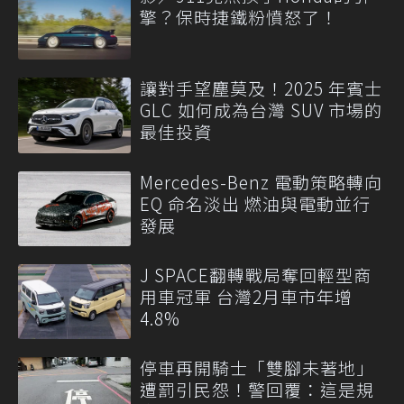
擎？保時捷鐵粉憤怒了！
讓對手望塵莫及！2025 年賓士
GLC 如何成為台灣 SUV 市場的
最佳投資
Mercedes-Benz 電動策略轉向
EQ 命名淡出 燃油與電動並行
發展
J SPACE翻轉戰局奪回輕型商
用車冠軍 台灣2月車市年增
4.8%
停車再開騎士「雙腳未著地」
遭罰引民怨！警回覆：這是規