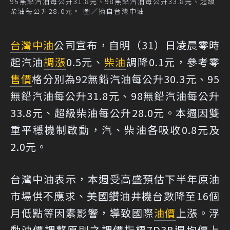
95無鉛汽油每公升31.8元、98無鉛汽油每公升33.8元、超級
柴油每公升28.0元。 圖／摘自台灣中油
台灣中油
公司宣布，自明（31）日凌晨零時
起汽油
調漲
0.5元、
柴油
調降0.1元，參考零
售價
格分別為92無鉛汽油每公升30.3元、95
無鉛汽油每公升31.8元、98無鉛汽油每公升
33.8元、超級柴油每公升28.0元。本週因雙
重平穩機制啟動，汽、柴油各吸收0.8元及
2.0元。
台灣中油表示，本週受高盛預估下半年原油
市場供不應求、美國鑽油井機台數降至16個
月低點等因素影響，導致國際
油價
上漲。浮
動油價調整原則之調價指標7D3B週均價上