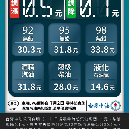
台灣中油公司自明（31）日凌晨零時起汽油調漲0.5元、柴油
調降0.1元，參考零售價格分別為92無鉛汽油每公升30.3元、