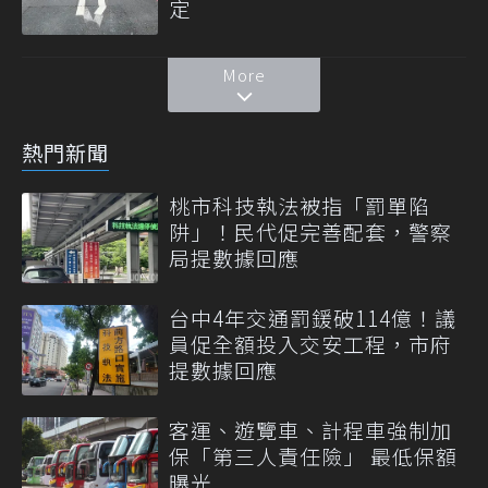
定
More
熱門新聞
桃市科技執法被指「罰單陷
阱」！民代促完善配套，警察
局提數據回應
台中4年交通罰鍰破114億！議
員促全額投入交安工程，市府
提數據回應
客運、遊覽車、計程車強制加
保「第三人責任險」 最低保額
曝光