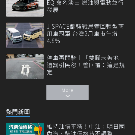
EQ 命名淡出 燃油與電動並行
發展
J SPACE翻轉戰局奪回輕型商
用車冠軍 台灣2月車市年增
4.8%
停車再開騎士「雙腳未著地」
遭罰引民怨！警回覆：這是規
定
More
熱門新聞
維持油價平穩！中油：明日國
內汽、柴油價格皆不調整