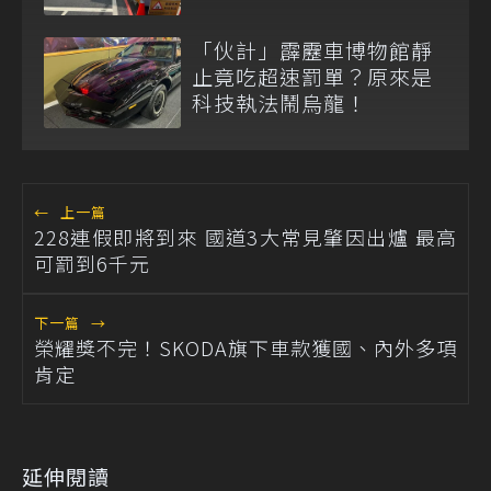
「伙計」霹靂車博物館靜
止竟吃超速罰單？原來是
科技執法鬧烏龍！
←
上一篇
228連假即將到來 國道3大常見肇因出爐 最高
可罰到6千元
下一篇
→
榮耀獎不完！SKODA旗下車款獲國、內外多項
肯定
延伸閱讀