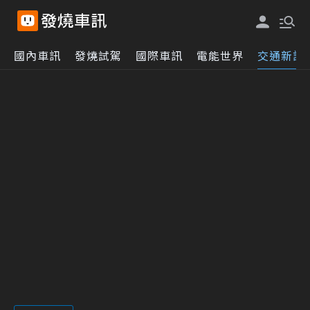
國內車訊
發燒試駕
國際車訊
電能世界
交通新訊