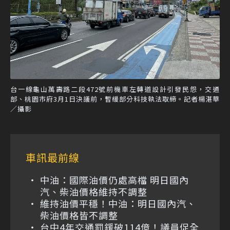
台一線龜山萬壽路二段472號前機車左轉道設計引發民怨，交通
部、桃園市府3月1日決議前，暫緩部分科技執法取締。記者楊湛華
／攝影
車訊最前線
中油：國際油價仍處高檔 明日國內
汽、柴油價格維持不調整
維持油價平穩！中油：明日國內汽、
柴油價格皆不調整
台中4年交通罰鍰破114億！議員促全