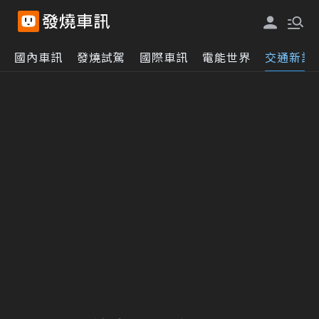
國內車訊
發燒試駕
國際車訊
電能世界
交通新訊