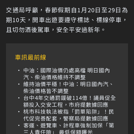
交通局呼籲，春節假期自1月20日至29日為
期10天，開車出遊要遵守標誌、標線停車，
且切勿酒後駕車，安全平安過新年。
車訊最前線
中油：國際油價仍處高檔 明日國內
汽、柴油價格維持不調整
維持油價平穩！中油：明日國內汽、
柴油價格皆不調整
台中4年交通罰鍰破114億！議員促全
額投入交安工程，市府提數據回應
桃市科技執法被指「罰單陷阱」！民
代促完善配套，警察局提數據回應
客運、遊覽車、計程車強制加保「第
三人責任險」 最低保額曝光