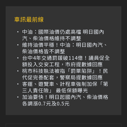
車訊最前線
中油：國際油價仍處高檔 明日國內
汽、柴油價格維持不調整
維持油價平穩！中油：明日國內汽、
柴油價格皆不調整
台中4年交通罰鍰破114億！議員促全
額投入交安工程，市府提數據回應
桃市科技執法被指「罰單陷阱」！民
代促完善配套，警察局提數據回應
客運、遊覽車、計程車強制加保「第
三人責任險」 最低保額曝光
加油要快！明日起國內汽、柴油價格
各調漲0.7元及0.5元