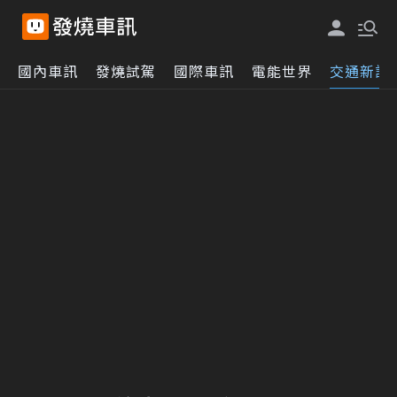
國內車訊
發燒試駕
國際車訊
電能世界
交通新訊