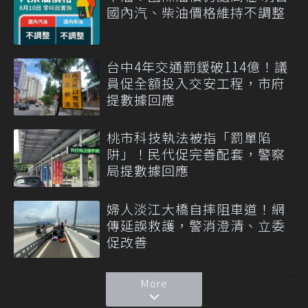
國內汽、柴油價格維持不調整
台中4年交通罰鍰破114億！議
員促全額投入交安工程，市府
提數據回應
桃市科技執法被指「罰單陷
阱」！民代促完善配套，警察
局提數據回應
婦人淡江大橋自摔阻車道！網
傳延誤救護，警消澄清、立委
促改善
More