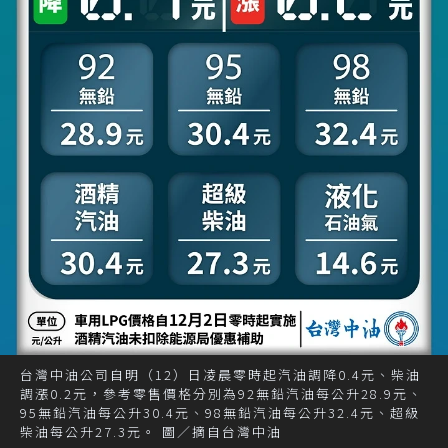
台灣中油公司自明（12）日凌晨零時起汽油調降0.4元、柴油
調漲0.2元，參考零售價格分別為92無鉛汽油每公升28.9元、
95無鉛汽油每公升30.4元、98無鉛汽油每公升32.4元、超級
柴油每公升27.3元。 圖／摘自台灣中油