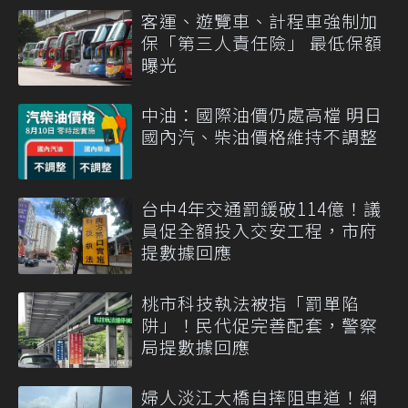
客運、遊覽車、計程車強制加
保「第三人責任險」 最低保額
曝光
中油：國際油價仍處高檔 明日
國內汽、柴油價格維持不調整
台中4年交通罰鍰破114億！議
員促全額投入交安工程，市府
提數據回應
桃市科技執法被指「罰單陷
阱」！民代促完善配套，警察
局提數據回應
婦人淡江大橋自摔阻車道！網