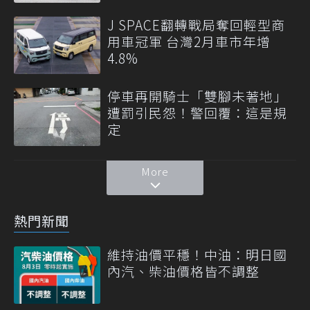
J SPACE翻轉戰局奪回輕型商
用車冠軍 台灣2月車市年增
4.8%
停車再開騎士「雙腳未著地」
遭罰引民怨！警回覆：這是規
定
More
熱門新聞
維持油價平穩！中油：明日國
內汽、柴油價格皆不調整