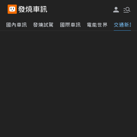
國內車訊
發燒試駕
國際車訊
電能世界
交通新訊