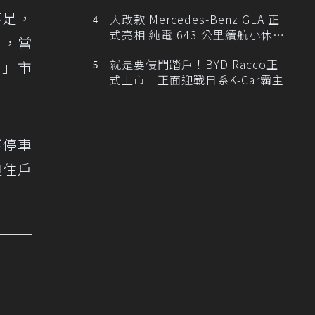
不足，
大改款 Mercedes-Benz GLA 正
式亮相 純電 643 公里續航小休
道，當
旅！
就是要侵門踏戶！BYD Racco正
？」市
式上市 正面迎戰日系K-Car霸主
下停車
但住戶