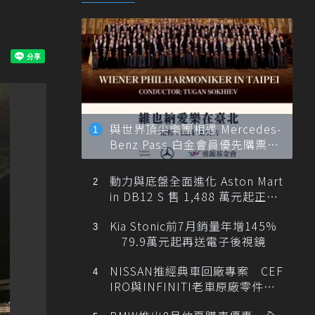
與世界頂尖樂團相遇 Mercedes-
Benz Pass 白金會員優先購票維
也納愛樂
動力與底盤全面進化 Aston Mart
in DB12 S 售 1,488 萬元起正式
登台
Kia Stonic前7月銷量年增145%
79.9萬元起再送電子後視鏡
NISSAN推經典車回廠專案 CEF
IRO與INFINITI老車原廠零件最
低1折