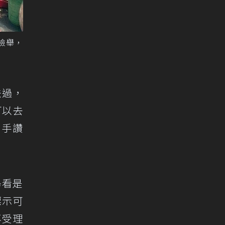
檢舉，
法過，
可以去
拍手讚
場看是
標示可
再受理