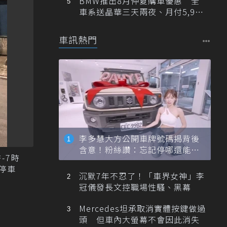
BMW推出8月仲夏購車優惠 全
車系送晶華三天兩夜、月付5,900
元起
車訊熱門
李多慧大方公開車牌號碼揭背後
含意！粉絲讚：忘記停哪還能幫
-7時
忙找車
停車
沉默7年不忍了！「車界女神」李
冠儀發長文控職場性騷、黑幕
Mercedes坦承取消實體按鍵做過
頭 但車內大螢幕不會因此消失