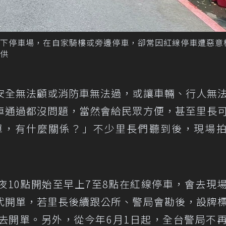
地下停車場，在自家騎樓或旁邊停車，卻常因紅線停車遭惡意
供
安全無法顧或消防車無法過，或讓車輛、行人無
車通過都沒問題，當然會給民眾方便，甚至里長
單，有什麼關係？」不少里長們聽到後，現場
夜10點開始至早上7至8點在紅線停車，會去現
代開單，若里長後續跟公所、警局會勘後，設牌
去開單。另外，從今年6月1日起，全台警局不