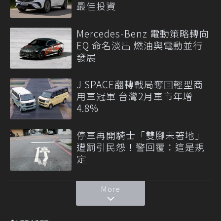
最佳投資
Mercedes-Benz 電動策略轉向
EQ 命名淡出 燃油與電動並行
發展
J SPACE翻轉戰局奪回輕型商
用車冠軍 台灣2月車市年增
4.8%
停車再開騎士「雙腳未著地」
遭罰引民怨！警回覆：這是規
定
More