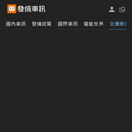
國內車訊
發燒試駕
國際車訊
電能世界
交通新訊