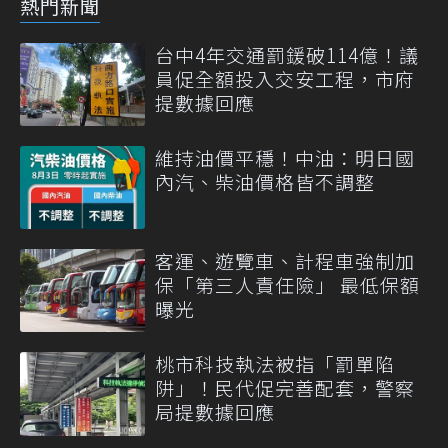
熱門新聞
台中4年交通罰鍰破114億！議
員促全額投入交安工程，市府
提數據回應
維持油價平穩！中油：明日國
內汽、柴油價格皆不調整
客運、遊覽車、計程車強制加
保「第三人責任險」 最低保額
曝光
桃市科技執法被指「罰單陷
阱」！民代促完善配套，警察
局提數據回應