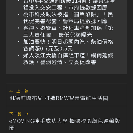
台中4年交通罰鍰破114億！議員促全
額投入交安工程，市府提數據回應
桃市科技執法被指「罰單陷阱」！民
代促完善配套，警察局提數據回應
客運、遊覽車、計程車強制加保「第
三人責任險」 最低保額曝光
加油要快！明日起國內汽、柴油價格
各調漲0.7元及0.5元
婦人淡江大橋自摔阻車道！網傳延誤
救護，警消澄清、立委促改善
←
上一篇
汎德前瞻布局 打造BMW智慧電能生活圈
下一篇
→
eMOVING攜手成功大學 擴張校園綠色運輸版
圖