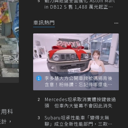
動力與底盤全面進化 Aston Mart
in DB12 S 售 1,488 萬元起正式
登台
車訊熱門
李多慧大方公開車牌號碼揭背後
含意！粉絲讚：忘記停哪還能幫
忙找車
Mercedes坦承取消實體按鍵做過
頭 但車內大螢幕不會因此消失
啟用科
Subaru坦承性能車「變得太無
統計，
聊」成立全新性能部門，三款手