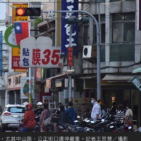
，尤其中山路、公正街口違停嚴重。記者王思慧／攝影