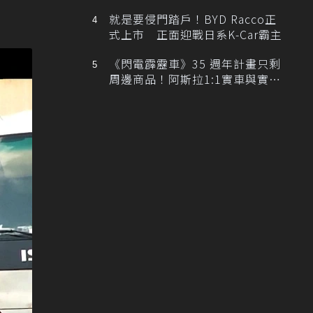
排跑車開發中！
。
就是要侵門踏戶！BYD Racco正
式上市 正面迎戰日系K-Car霸主
《閃電霹靂車》35 週年計畫只剩
周邊商品！阿斯拉1:1實車與實體
展覽雙雙喊卡