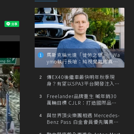
馬斯克稱光達「徒勞之舉」！Wa
ymo執行長嗆：純視覺難達真正
自動駕駛
傳EX40後繼車最快明年秋季現
身？有望以SPA3平台開發注入80
0V動力
Freelander品牌重生 喊年銷30
萬輛目標 CJLR：打造國際品牌
半數銷量來自全球！
與世界頂尖樂團相遇 Mercedes-
Benz Pass 白金會員優先購票維
也納愛樂