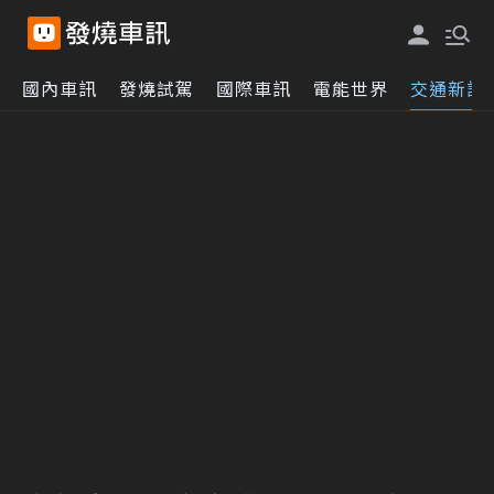
國內車訊
發燒試駕
國際車訊
電能世界
交通新訊