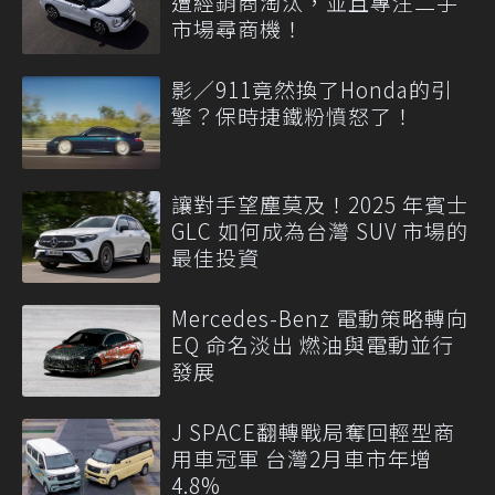
遭經銷商淘汰，並且專注二手
市場尋商機！
影／911竟然換了Honda的引
擎？保時捷鐵粉憤怒了！
讓對手望塵莫及！2025 年賓士
GLC 如何成為台灣 SUV 市場的
最佳投資
Mercedes-Benz 電動策略轉向
EQ 命名淡出 燃油與電動並行
發展
J SPACE翻轉戰局奪回輕型商
用車冠軍 台灣2月車市年增
4.8%