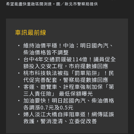
希望能盡快重啟區間測速。圖／新北市警察局提供
車訊最前線
維持油價平穩！中油：明日國內汽、
柴油價格皆不調整
台中4年交通罰鍰破114億！議員促全
額投入交安工程，市府提數據回應
桃市科技執法被指「罰單陷阱」！民
代促完善配套，警察局提數據回應
客運、遊覽車、計程車強制加保「第
三人責任險」 最低保額曝光
加油要快！明日起國內汽、柴油價格
各調漲0.7元及0.5元
婦人淡江大橋自摔阻車道！網傳延誤
救護，警消澄清、立委促改善