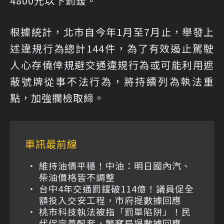
4800元以下罰鍰。
根據統計，北市自今年1月至7月止，舉發上
述違規行為總計144件，為了有效遏止駕駛
人心存僥倖規避交通違規行為或可能利用遮
蔽號牌從事不法行為，將持續列為執法重
點，加強攔檢取締。
車訊最前線
維持油價平穩！中油：明日國內汽、
柴油價格皆不調整
台中4年交通罰鍰破114億！議員促全
額投入交安工程，市府提數據回應
桃市科技執法被指「罰單陷阱」！民
代促完善配套，警察局提數據回應