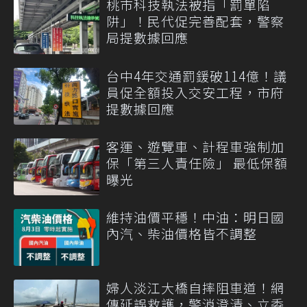
桃市科技執法被指「罰單陷
阱」！民代促完善配套，警察
局提數據回應
台中4年交通罰鍰破114億！議
員促全額投入交安工程，市府
提數據回應
客運、遊覽車、計程車強制加
保「第三人責任險」 最低保額
曝光
維持油價平穩！中油：明日國
內汽、柴油價格皆不調整
婦人淡江大橋自摔阻車道！網
傳延誤救護，警消澄清、立委