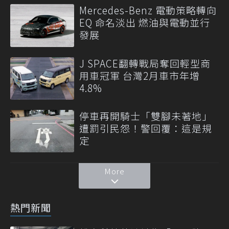
Mercedes-Benz 電動策略轉向
EQ 命名淡出 燃油與電動並行
發展
J SPACE翻轉戰局奪回輕型商
用車冠軍 台灣2月車市年增
4.8%
停車再開騎士「雙腳未著地」
遭罰引民怨！警回覆：這是規
定
More
熱門新聞