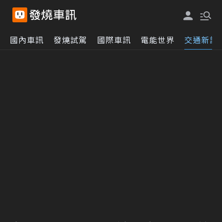
國內車訊
發燒試駕
國際車訊
電能世界
交通新訊