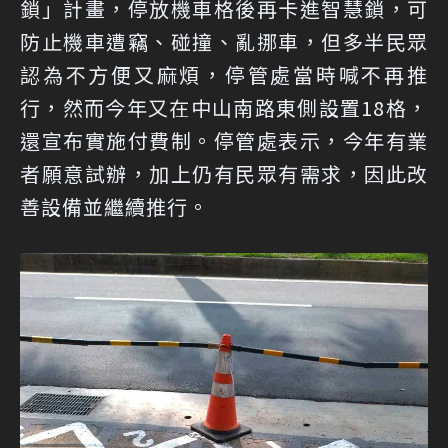
鎖」計畫，停放機車格後再卡進智慧鎖，可
防止機車遭竊、碰撞、亂挪車，但多半民眾
認為不方便又麻煩，停管處當時喊不再推
行，然而今年又在中山南路東側設置18格，
還宣布實施付費制。停管處表示，今年有業
者願意試辦，加上仍有民眾有需求，因此改
善設備並繼續推行。