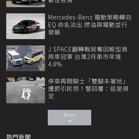
Mercedes-Benz 電動策略轉向
EQ 命名淡出 燃油與電動並行
發展
J SPACE翻轉戰局奪回輕型商
用車冠軍 台灣2月車市年增
4.8%
停車再開騎士「雙腳未著地」
遭罰引民怨！警回覆：這是規
定
More
熱門新聞