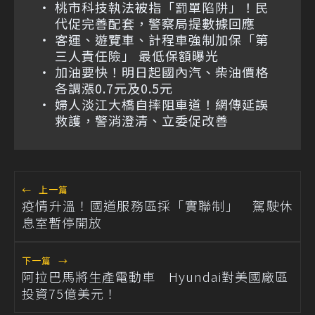
桃市科技執法被指「罰單陷阱」！民
代促完善配套，警察局提數據回應
客運、遊覽車、計程車強制加保「第
三人責任險」 最低保額曝光
加油要快！明日起國內汽、柴油價格
各調漲0.7元及0.5元
婦人淡江大橋自摔阻車道！網傳延誤
救護，警消澄清、立委促改善
←
上一篇
疫情升溫！國道服務區採「實聯制」 駕駛休
息室暫停開放
下一篇
→
阿拉巴馬將生產電動車 Hyundai對美國廠區
投資75億美元！