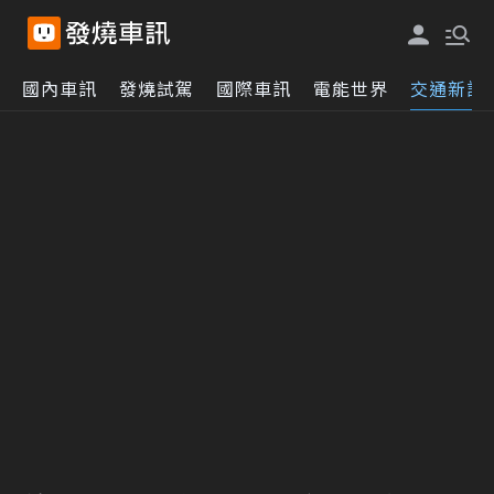
國內車訊
發燒試駕
國際車訊
電能世界
交通新訊