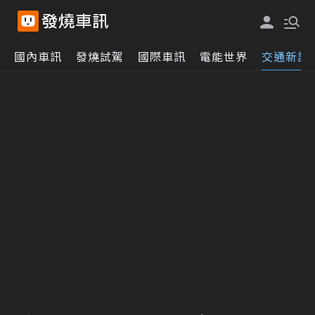
國內車訊
發燒試駕
國際車訊
電能世界
交通新訊