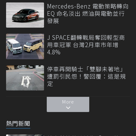
Mercedes-Benz 電動策略轉向
EQ 命名淡出 燃油與電動並行
發展
J SPACE翻轉戰局奪回輕型商
用車冠軍 台灣2月車市年增
4.8%
停車再開騎士「雙腳未著地」
遭罰引民怨！警回覆：這是規
定
More
熱門新聞