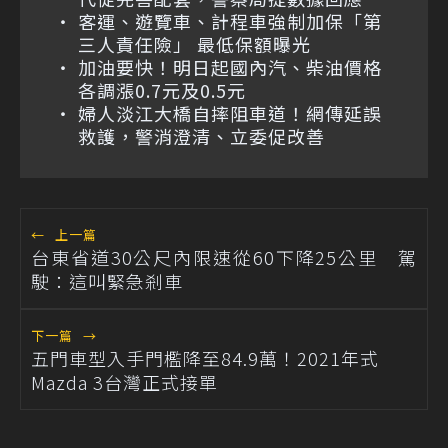
客運、遊覽車、計程車強制加保「第
三人責任險」 最低保額曝光
加油要快！明日起國內汽、柴油價格
各調漲0.7元及0.5元
婦人淡江大橋自摔阻車道！網傳延誤
救護，警消澄清、立委促改善
←
上一篇
台東省道30公尺內限速從60下降25公里 駕
駛：這叫緊急剎車
下一篇
→
五門車型入手門檻降至84.9萬！2021年式
Mazda 3台灣正式接單