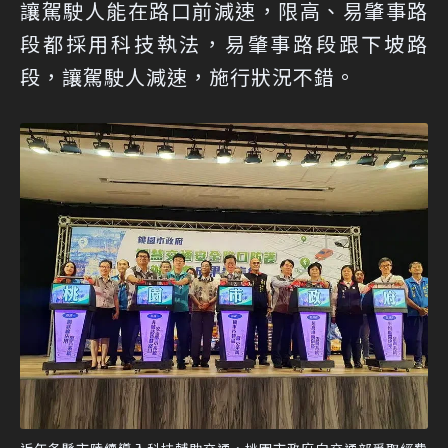
讓駕駛人能在路口前減速，限高、易肇事路
段都採用科技執法，易肇事路段跟下坡路
段，讓駕駛人減速，施行狀況不錯。