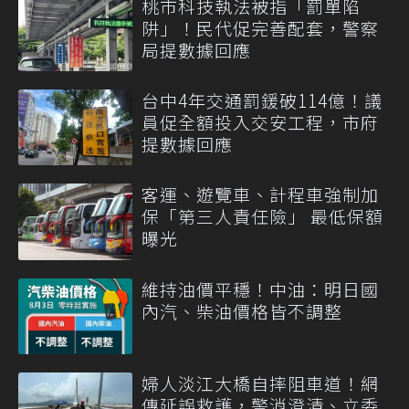
桃市科技執法被指「罰單陷
阱」！民代促完善配套，警察
局提數據回應
台中4年交通罰鍰破114億！議
員促全額投入交安工程，市府
提數據回應
客運、遊覽車、計程車強制加
保「第三人責任險」 最低保額
曝光
維持油價平穩！中油：明日國
內汽、柴油價格皆不調整
婦人淡江大橋自摔阻車道！網
傳延誤救護，警消澄清、立委