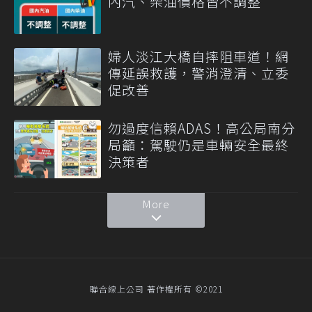
內汽、柴油價格皆不調整
婦人淡江大橋自摔阻車道！網
傳延誤救護，警消澄清、立委
促改善
勿過度信賴ADAS！高公局南分
局籲：駕駛仍是車輛安全最終
決策者
More
聯合線上公司 著作權所有 ©2021