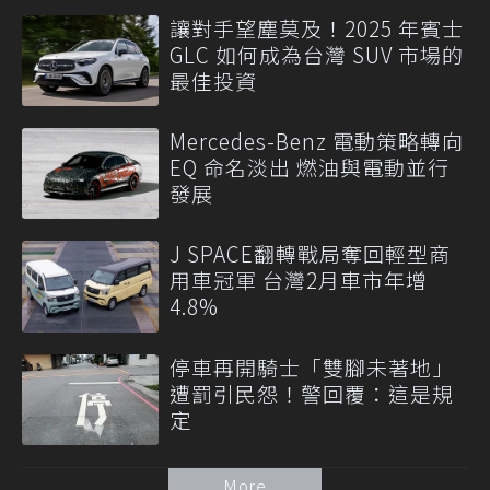
讓對手望塵莫及！2025 年賓士
GLC 如何成為台灣 SUV 市場的
最佳投資
Mercedes-Benz 電動策略轉向
EQ 命名淡出 燃油與電動並行
發展
J SPACE翻轉戰局奪回輕型商
用車冠軍 台灣2月車市年增
4.8%
停車再開騎士「雙腳未著地」
遭罰引民怨！警回覆：這是規
定
More