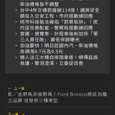
柴油價格皆不調整
台中4年交通罰鍰破114億！議員促全
額投入交安工程，市府提數據回應
桃市科技執法被指「罰單陷阱」！民
代促完善配套，警察局提數據回應
客運、遊覽車、計程車強制加保「第
三人責任險」 最低保額曝光
加油要快！明日起國內汽、柴油價格
各調漲0.7元及0.5元
婦人淡江大橋自摔阻車道！網傳延誤
救護，警消澄清、立委促改善
←
上一篇
影／此野馬非彼野馬！Ford Bronco將成為獨
立品牌 並發表三種車型
下一篇
→