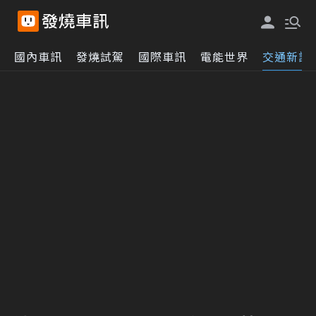
國內車訊
發燒試駕
國際車訊
電能世界
交通新訊