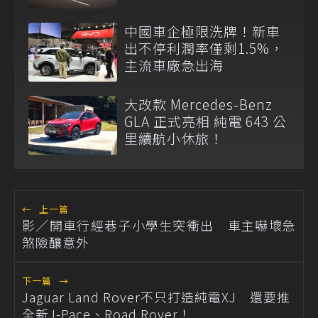
中國車企極限洗牌！新車
出不停利潤率僅剩1.5%，
主流車廠急出海
大改款 Mercedes-Benz
GLA 正式亮相 純電 643 公
里續航小休旅！
←
上一篇
影／開車行經巷子小學生突衝出 車主嚇壞急
煞險釀意外
下一篇
→
Jaguar Land Rover不只打造純電XJ 還要推
全新J-Pace、Road Rover！