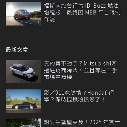
福斯商旅曾評估 ID. Buzz 燃油
增程版，最終因 MEB 平台限制
作罷！
最新文章
真的賣不動了？Mitsubishi漸
遭經銷商淘汰，並且專注二手
市場尋商機！
影／911竟然換了Honda的引
擎？保時捷鐵粉憤怒了！
讓對手望塵莫及！2025 年賓士