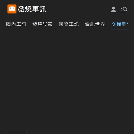
國內車訊
發燒試駕
國際車訊
電能世界
交通新訊