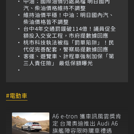
中油：國際油價仍處高檔 明日國內
汽、柴油價格維持不調整
維持油價平穩！中油：明日國內汽、
柴油價格皆不調整
台中4年交通罰鍰破114億！議員促全
額投入交安工程，市府提數據回應
桃市科技執法被指「罰單陷阱」！民
代促完善配套，警察局提數據回應
客運、遊覽車、計程車強制加保「第
三人責任險」 最低保額曝光
電動車
A6 e-tron 獲車訊風雲獎肯
定 台灣奧迪推出 Audi A6
旗艦陣容限時購車禮遇