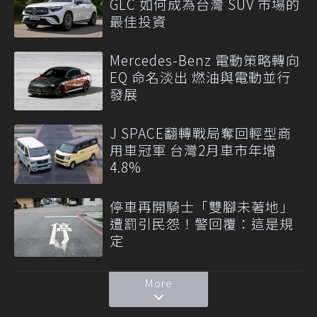
GLC 如何成為台灣 SUV 市場的
最佳投資
Mercedes-Benz 電動策略轉向
EQ 命名淡出 燃油與電動並行
發展
J SPACE翻轉戰局奪回輕型商
用車冠軍 台灣2月車市年增
4.8%
停車再開騎士「雙腳未著地」
遭罰引民怨！警回覆：這是規
定
More