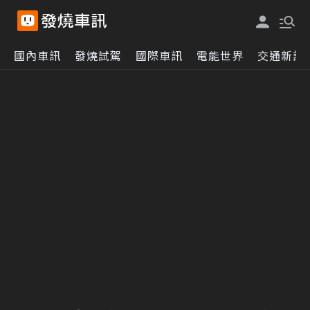
國內車訊
發燒試駕
國際車訊
電能世界
交通新訊