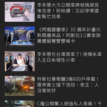
李多慧大方公開車牌號碼揭背
後含意！粉絲讚：忘記停哪還
能幫忙找車
《閃電霹靂車》35 週年計畫只
剩周邊商品！阿斯拉1:1實車與
實體展覽雙雙喊卡
李多慧在台灣買車了! 捨韓系車
入主日系個性小車
特斯拉暴衝釀3傷600戶停電！
違停賓士擋下浩劫，車主：人
沒事就好
C羅公開驚人總值私人車庫！千