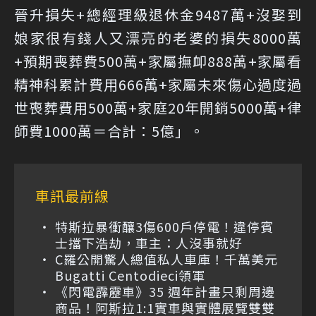
晉升損失+總經理級退休金9487萬+沒娶到
娘家很有錢人又漂亮的老婆的損失8000萬
+預期喪葬費500萬+家屬撫卹888萬+家屬看
精神科累計費用666萬+家屬未來傷心過度過
世喪葬費用500萬+家庭20年開銷5000萬+律
師費1000萬＝合計：5億」。
車訊最前線
特斯拉暴衝釀3傷600戶停電！違停賓
士擋下浩劫，車主：人沒事就好
C羅公開驚人總值私人車庫！千萬美元
Bugatti Centodieci領軍
《閃電霹靂車》35 週年計畫只剩周邊
商品！阿斯拉1:1實車與實體展覽雙雙