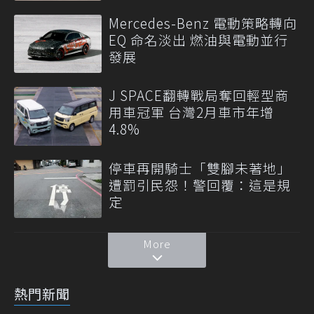
Mercedes-Benz 電動策略轉向
EQ 命名淡出 燃油與電動並行
發展
J SPACE翻轉戰局奪回輕型商
用車冠軍 台灣2月車市年增
4.8%
停車再開騎士「雙腳未著地」
遭罰引民怨！警回覆：這是規
定
More
熱門新聞