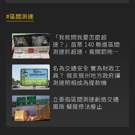
區間測速
「我就問我要怎麼超
速？」苗栗 140 縣道區間
測速抓超速，竟開罰拖吊
車上的故障車！
名為交通安全 實為財政工
具？ 俄亥俄州地方政府讓
測速照相成為提款機
立委指區間測速創造交通
風險 擬提修法廢止