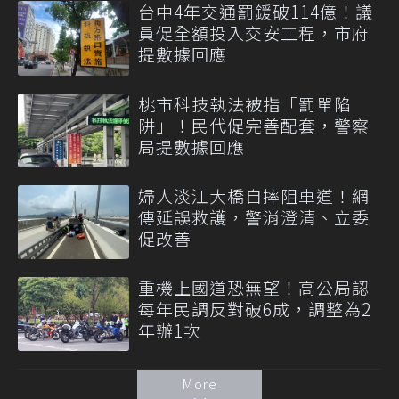
台中4年交通罰鍰破114億！議
員促全額投入交安工程，市府
提數據回應
桃市科技執法被指「罰單陷
阱」！民代促完善配套，警察
局提數據回應
婦人淡江大橋自摔阻車道！網
傳延誤救護，警消澄清、立委
促改善
重機上國道恐無望！高公局認
每年民調反對破6成，調整為2
年辦1次
More