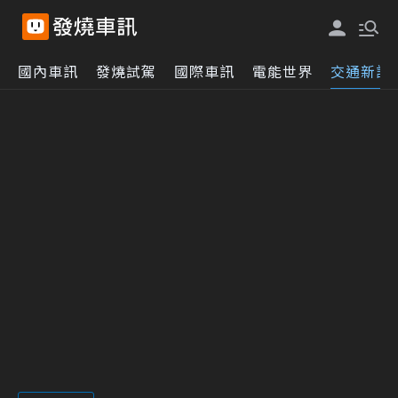
國內車訊
發燒試駕
國際車訊
電能世界
交通新訊