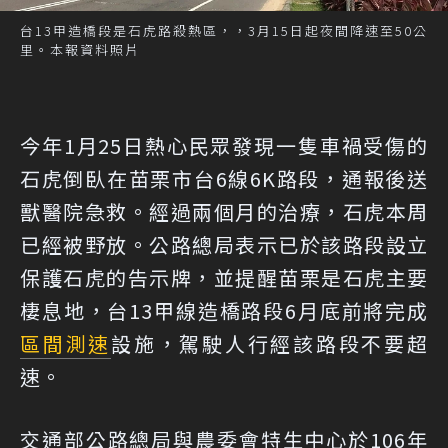
台13甲造橋段是石虎路殺熱區，，3月15日起夜間降速至50公
里。本報資料照片
今年1月25日熱心民眾發現一隻車禍受傷的
石虎倒臥在苗栗市台6線6K路段，通報後送
獸醫院急救。經過兩個月的治療，石虎本周
已經被野放。公路總局表示已於該路段設立
保護石虎的告示牌，並提醒苗栗是石虎主要
棲息地，台13甲線造橋路段6月底前將完成
區間測速
設施，駕駛人行經該路段不要超
速。
交通部公路總局與農委會特生中心於106年