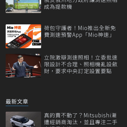
成為提款機
荷包守護者！Mio推出全新免
費測速預警App「Mio神速」
立院激辯測速照相！立委批速
限設計不合理、照相機亂設斂
財，要求中央訂定設置要點
最新文章
真的賣不動了？Mitsubishi漸
遭經銷商淘汰，並且專注二手