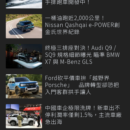
手排跑車開發中！
一桶油跑近2,000公里！
Nissan Qashqai e-POWER創
金氏世界紀錄
終極三排座對決！Audi Q9 /
SQ9 規格細節曝光 瞄準 BMW
X7 與 M-Benz GLS
Ford砍平價車拚「越野界
Porsche」 品牌轉型卻恐把
入門客群拱手讓人
中國車企極限洗牌！新車出不
停利潤率僅剩1.5%，主流車廠
急出海