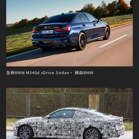
全新BMW M340d xDrive Sedan。 摘自BMW