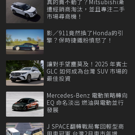
真的賣不動了？Mitsubishi漸
遭經銷商淘汰，並且專注二手
市場尋商機！
影／911竟然換了Honda的引
擎？保時捷鐵粉憤怒了！
讓對手望塵莫及！2025 年賓士
GLC 如何成為台灣 SUV 市場的
最佳投資
Mercedes-Benz 電動策略轉向
EQ 命名淡出 燃油與電動並行
發展
J SPACE翻轉戰局奪回輕型商
用車冠軍 台灣2月車市年增