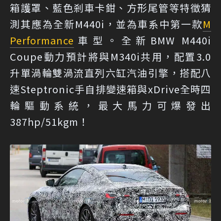
箱護罩、藍色剎車卡鉗、方形尾管等特徵猜
測其應為全新M440i，並為車系中第一款
M
Performance
車型。全新BMW M440i
Coupe動力預計將與M340i共用，配置3.0
升單渦輪雙渦流直列六缸汽油引擎，搭配八
速Steptronic手自排變速箱與xDrive全時四
輪驅動系統，最大馬力可爆發出
387hp/51kgm！