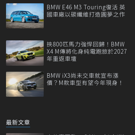
BMW E46 M3 Touring復活 英
國車廠以碳纖維打造圓夢之作
挾800匹馬力強悍回歸！BMW
X4 M傳將化身純電跑旅於2027
年重返車壇
BMW iX3尚未交車就宣布漲
價？M款車型有望今年現身！
最新文章