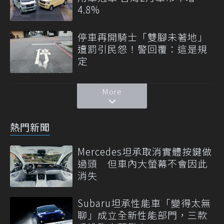
4.8%
停車再開騎士「雙腳未著地」
遭罰引民怨！警回覆：這是規
定
More
熱門新聞
Mercedes坦承取消實體按鍵做
過頭 但車內大螢幕不會因此
消失
Subaru坦承性能車「變得太無
聊」成立全新性能部門，三款