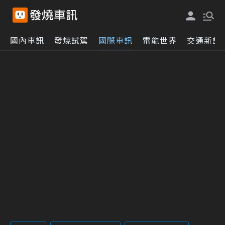
國內車訊
發燒試駕
國際車訊
電能世界
交通新訊