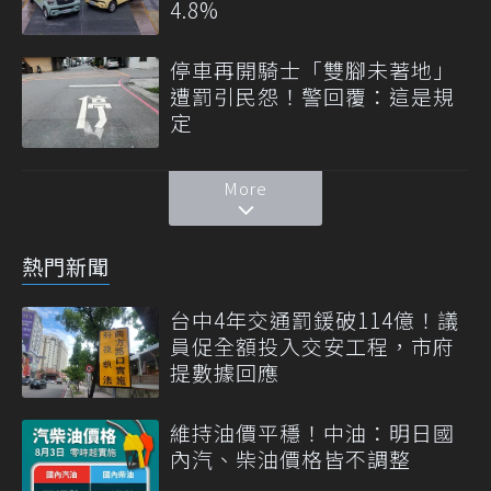
4.8%
停車再開騎士「雙腳未著地」
遭罰引民怨！警回覆：這是規
定
More
熱門新聞
台中4年交通罰鍰破114億！議
員促全額投入交安工程，市府
提數據回應
維持油價平穩！中油：明日國
內汽、柴油價格皆不調整