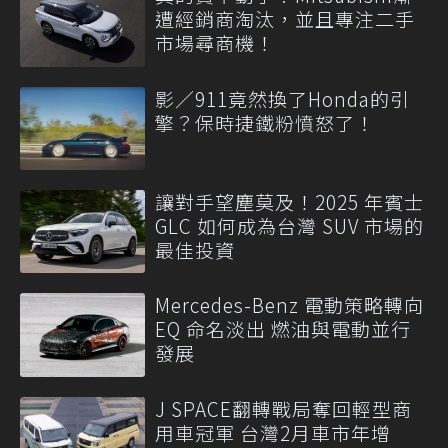
遭經銷商淘汰，並且專注二手
市場尋商機！
影／911竟然換了Honda的引
擎？保時捷鐵粉憤怒了！
讓對手望塵莫及！2025 年賓士
GLC 如何成為台灣 SUV 市場的
最佳投資
Mercedes-Benz 電動策略轉向
EQ 命名淡出 燃油與電動並行
發展
J SPACE翻轉戰局奪回輕型商
用車冠軍 台灣2月車市年增