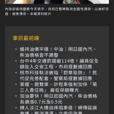
內政部長徐國勇今天表示，目前已暫時取消全國性酒測，以做好防
疫、避免傳染。本報資料照片
車訊最前線
維持油價平穩！中油：明日國內汽、
柴油價格皆不調整
台中4年交通罰鍰破114億！議員促全
額投入交安工程，市府提數據回應
桃市科技執法被指「罰單陷阱」！民
代促完善配套，警察局提數據回應
客運、遊覽車、計程車強制加保「第
三人責任險」 最低保額曝光
加油要快！明日起國內汽、柴油價格
各調漲0.7元及0.5元
婦人淡江大橋自摔阻車道！網傳延誤
救護，警消澄清、立委促改善