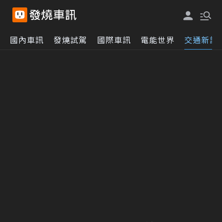
國內車訊
發燒試駕
國際車訊
電能世界
交通新訊