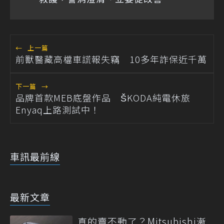
←
上一篇
前獸醫藏高檔車謊報失竊 10多年詐保近千萬
下一篇
→
品牌首款MEB底盤作品 ŠKODA純電休旅
Enyaq上路測試中！
車訊最前線
最新文章
真的賣不動了？Mitsubishi漸