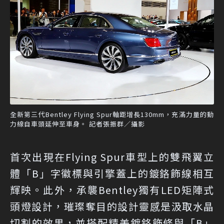
全新第三代Bentley Flying Spur軸距增長130mm，充滿力量的動
力線自車頭延伸至車身。 記者張振群／攝影
首次出現在Flying Spur車型上的雙飛翼立
體「B」字徽標與引擎蓋上的鍍鉻飾線相互
輝映。此外，承襲Bentley獨有LED矩陣式
頭燈設計，璀璨奪目的設計靈感是汲取水晶
切割的效果，並搭配精美鍍鉻飾條與「B」