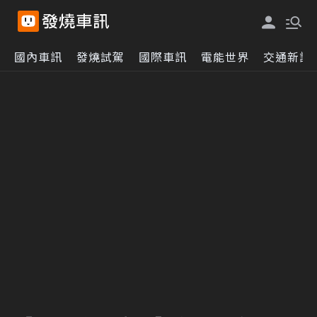
國內車訊
發燒試駕
國際車訊
電能世界
交通新訊