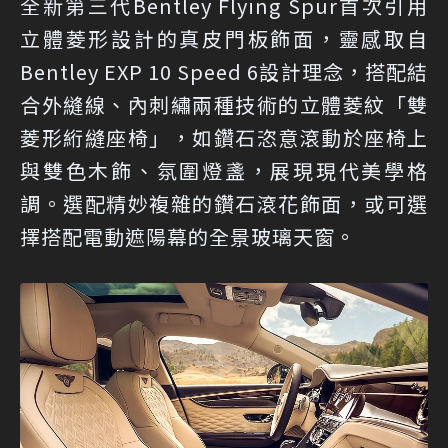
全新第三代Bentley Flying Spur首次引用
立體菱形設計的真皮門板飾面，靈感取自
Bentley EXP 10 Speed 6設計理念，搭配結
合外縫線、內刺繡兩種技術的立體菱紋「雙
菱形絎縫座椅」，如鑽石恣意滾動於座椅上
與雙色木飾、氛圍燈盞，展現現代美學格
調。選配精妙複雜的鑽石滾花飾面，或可選
擇搭配電動遮陽幕的全景玻璃天窗。