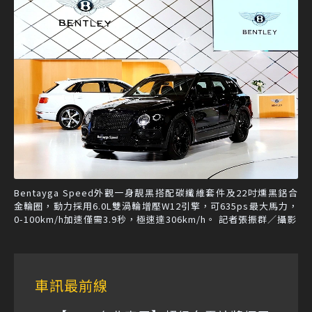
Bentayga Speed外觀一身靚黑搭配碳纖維套件及22吋燻黑鋁合
金輪圈，動力採用6.0L雙渦輪增壓W12引擎，可635ps最大馬力，
0-100km/h加速僅需3.9秒，極速達306km/h。 記者張振群／攝影
車訊最前線