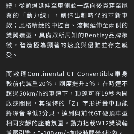
體，從頭燈延伸至車側並一路向後貫穿至尾
翼的「動力線」，創造出劃時代的革新車
款；風格精緻的中控台、流暢延伸至兩側的
雙翼造型，具備眾所周知的Bentley品牌象
徵，營造極為顯著的速度與優雅並存之感
受。
而敞篷Continental GT Convertible車身
較前代減重20％，剛度提升5％，在時速不
超過50km/h的車速下，頂蓬可在19秒內開
啟或關閉，其獨特的「Z」字形折疊車頂能
將噪音降低3分貝，達到與前代GT硬頂車型
相同安靜的座艙氛圍。動力搭載W12雙渦輪
增壓引擎，0-100km/h加速時間僅4秒內。