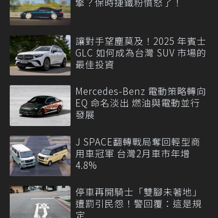
擎？保時捷鐵粉憤怒了！
讓對手望塵莫及！2025 年賓士
GLC 如何成為台灣 SUV 市場的
最佳投資
Mercedes-Benz 電動策略轉向
EQ 命名淡出 燃油與電動並行
發展
J SPACE翻轉戰局奪回輕型商
用車冠軍 台灣2月車市年增
4.8%
停車再開騎士「雙腳未著地」
遭罰引民怨！警回覆：這是規
定