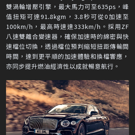
雙渦輪增壓引擎，最大馬力可至635ps，峰
值扭矩可達91.8kgm，3.8秒可從0加速至
100km/h，最高時速達333km/h。採用ZF
八速雙離合變速器，確保加速時的綿密與快
速檔位切換，透過檔位預判縮短扭距傳輸間
時間，達到更平順的加速體驗和換檔響應，
亦同步提升燃油經濟性以成就暢意航行。