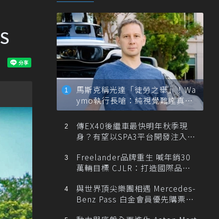
S
馬斯克稱光達「徒勞之舉」！Wa
ymo執行長嗆：純視覺難達真正
自動駕駛
傳EX40後繼車最快明年秋季現
身？有望以SPA3平台開發注入80
0V動力
Freelander品牌重生 喊年銷30
萬輛目標 CJLR：打造國際品牌
半數銷量來自全球！
與世界頂尖樂團相遇 Mercedes-
Benz Pass 白金會員優先購票維
也納愛樂