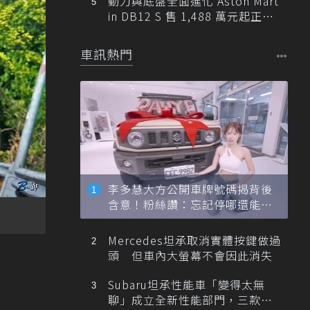
動力與底盤全面進化 Aston Mart
in DB12 S 售 1,488 萬元起正式
登台
車訊熱門
李多慧大方公開車牌號碼揭背後
含意！粉絲讚：忘記停哪還能幫
忙找車
Mercedes坦承取消實體按鍵做過
頭 但車內大螢幕不會因此消失
Subaru坦承性能車「變得太無
聊」成立全新性能部門，三款手