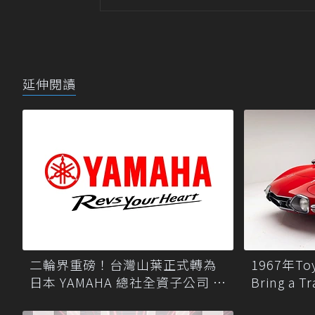
延伸閱讀
二輪界重磅！台灣山葉正式轉為
1967年To
日本 YAMAHA 總社全資子公司 啟
Bring a
動組織整併
跑引爆收