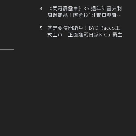
排跑車開發中！
《閃電霹靂車》35 週年計畫只剩
周邊商品！阿斯拉1:1實車與實體
展覽雙雙喊卡
就是要侵門踏戶！BYD Racco正
式上市 正面迎戰日系K-Car霸主