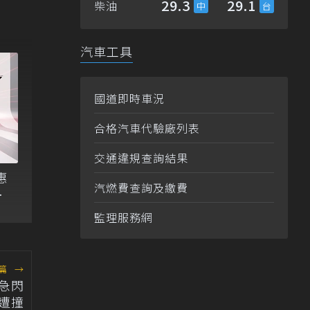
29.3
29.1
柴油
汽車工具
國道即時車況
合格汽車代驗廠列表
交通違規查詢結果
惠
汽燃費查詢及繳費
雙
監理服務網
篇
→
急閃
遭撞