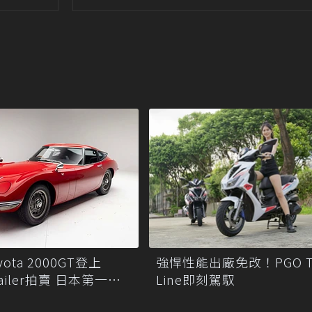
強悍性能出廠免改！PGO TI
yota 2000GT登上
Line即刻駕馭
 Trailer拍賣 日本第一超
藏話題