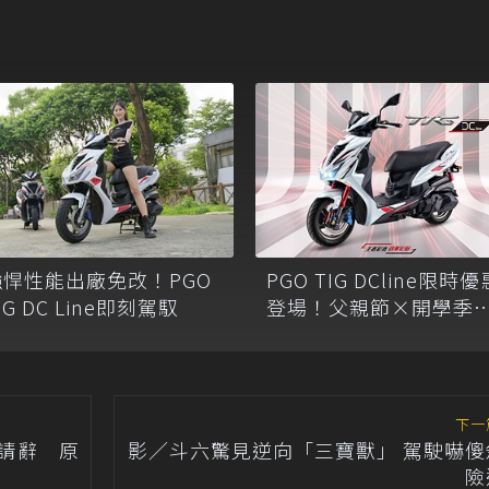
強悍性能出廠免改！PGO
PGO TIG DCline限時優
IG DC Line即刻駕馭
登場！父親節×開學季
檔齊發
下一
i閃電請辭 原
影／斗六驚見逆向「三寶獸」 駕駛嚇傻
險