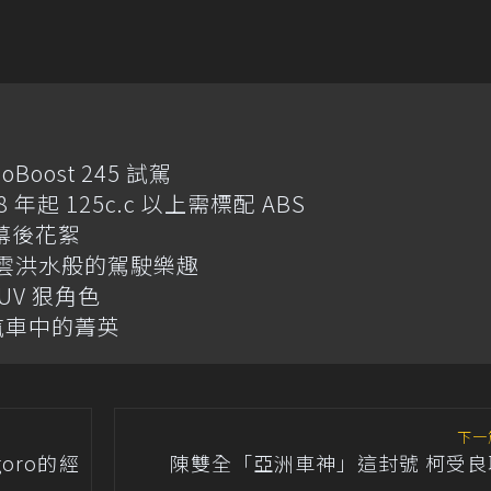
Boost 245 試駕
 年起 125c.c 以上需標配 ABS
l 幕後花絮
駕：行雲洪水般的駕駛樂趣
 SUV 狠角色
安全汽車中的菁英
下一
oro的經
陳雙全「亞洲車神」這封號 柯受良