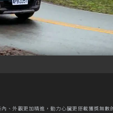
8，不僅內、外觀更加精進，動力心臟更搭載獲獎無數的 