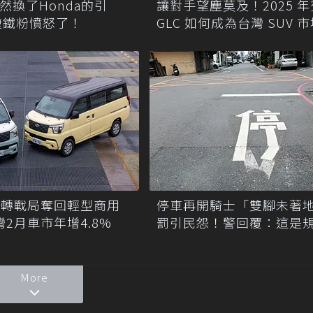
竟然換了Honda的引
讓對手望塵莫及！2025 
捷鐵粉憤怒了！
GLC 如何成為台灣 SUV 
佳投資
CE翻轉戰局奪回輕型商用
停車再開騎士「雙腳未著
灣2月車市年增4.8%
罰引民怨！警回覆：這是
More