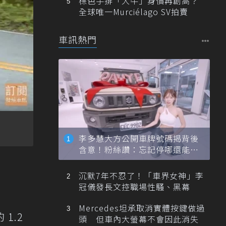
棕色手排「大牛」身價再創高？
全球唯一Murciélago SV拍賣
車訊熱門
李多慧大方公開車牌號碼揭背後
含意！粉絲讚：忘記停哪還能幫
忙找車
沉默7年不忍了！「車界女神」李
冠儀發長文控職場性騷、黑幕
Mercedes坦承取消實體按鍵做過
1.2
頭 但車內大螢幕不會因此消失