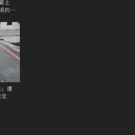
年賓士
市場的最
地」遭
規定