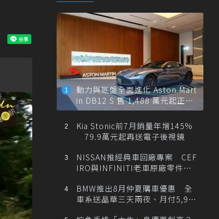
動力與底盤全面進化 Aston Mart
in DB12 S 售 1,488 萬元起正式
登台
Kia Stonic前7月銷量年增145%
79.9萬元起再送電子後視鏡
NISSAN推經典車回廠專案 CEF
IRO與INFINITI老車原廠零件最
低1折
BMW推出8月仲夏購車優惠 全
車系送晶華三天兩夜、月付5,900
元起