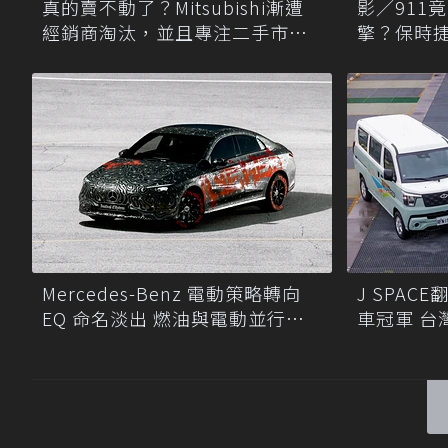
真的賣不動了？Mitsubishi漸遭
影／911
經銷商淘汰，並且專注二手市場
擎？保時
尋商機！
Mercedes-Benz 電動策略轉向
J SPA
EQ 命名淡出 燃油與電動並行發
車冠軍 台
展