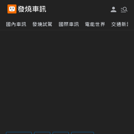
國內車訊
發燒試駕
國際車訊
電能世界
交通新訊