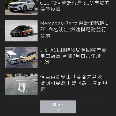
GLC 如何成為台灣 SUV 市場的
最佳投資
Mercedes-Benz 電動策略轉向
EQ 命名淡出 燃油與電動並行
發展
J SPACE翻轉戰局奪回輕型商
用車冠軍 台灣2月車市年增
4.8%
停車再開騎士「雙腳未著地」
遭罰引民怨！警回覆：這是規
定
More