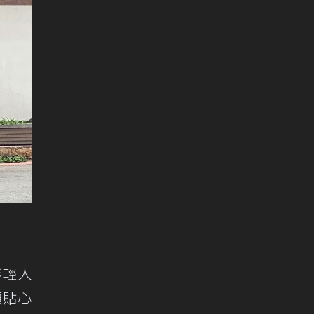
年輕人
項貼心