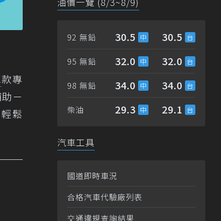
油價一覽 (8/3~8/9)
30.5
30.5
92 無鉛
32.0
32.0
95 無鉛
車
款專
34.0
34.0
98 無鉛
補助－
29.3
29.1
柴油
，輕鬆
汽車工具
國道即時車況
合格汽車代驗廠列表
交通違規查詢結果