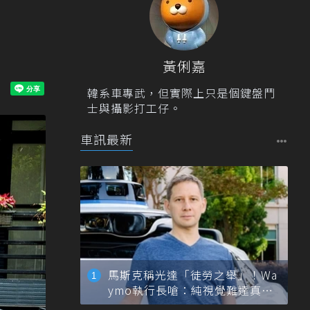
黃俐嘉
韓系車專武，但實際上只是個鍵盤鬥
士與攝影打工仔。
車訊最新
馬斯克稱光達「徒勞之舉」！Wa
ymo執行長嗆：純視覺難達真正
自動駕駛