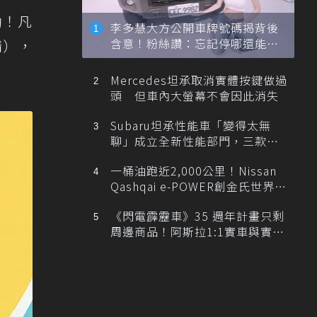
動！凡
李多慧大方公開車牌號碼揭背後
含意！粉絲讚：忘記停哪還能幫
請），
忙找車
Mercedes坦承取消實體按鍵做過
頭 但車內大螢幕不會因此消失
Subaru坦承性能車「變得太無
聊」成立全新性能部門，三款手
排跑車開發中！
一桶油跑近2,000公里！Nissan
Qashqai e-POWER創金氏世界紀
錄
《閃電霹靂車》35 週年計畫只剩
周邊商品！阿斯拉1:1實車與實體
展覽雙雙喊卡