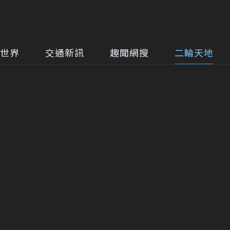
世界
交通新訊
趣聞網搜
二輪天地