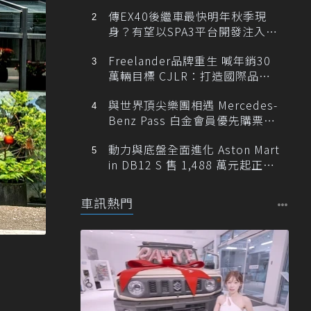
傳EX40後繼車最快明年秋季現
身？有望以SPA3平台開發注入80
0V動力
Freelander品牌重生 喊年銷30
萬輛目標 CJLR：打造國際品牌
半數銷量來自全球！
與世界頂尖樂團相遇 Mercedes-
Benz Pass 白金會員優先購票維
也納愛樂
動力與底盤全面進化 Aston Mart
in DB12 S 售 1,488 萬元起正式
登台
車訊熱門