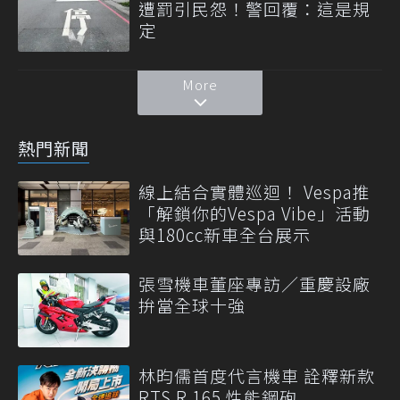
遭罰引民怨！警回覆：這是規
定
More
熱門新聞
線上結合實體巡迴！ Vespa推
「解鎖你的Vespa Vibe」活動
與180cc新車全台展示
張雪機車董座專訪／重慶設廠
拚當全球十強
林昀儒首度代言機車 詮釋新款
RTS R 165 性能鋼砲