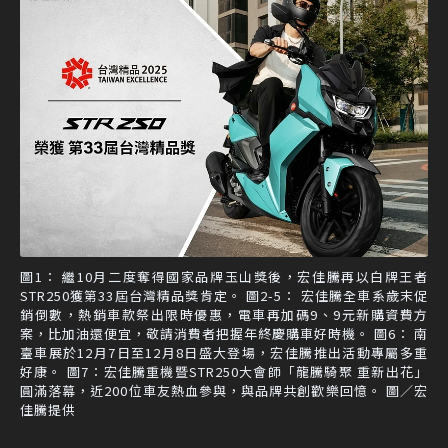
圖1： 繼10月二度奪得國家品牌玉山獎後，宏佳騰再以白牌王者
STR250獲第33屆台灣精品獎肯定。 圖2-5： 宏佳騰全車系歲末促
銷倒數，熱銷車款祭出限時優惠，電車再加碼9、9元新購資費方
案，比加油還便宜，敬請消費者把握年終慶購車好時機。 圖6： 南
臺車展於12月7日至12月8日盛大登場，宏佳騰推出活動專屬多重
好康。 圖7：宏佳騰重機暨STR250大會師「龍騰騎聚 重新出花」
圓滿落幕，近200位車友熱血參與，與品牌共創歡樂回憶。 圖／宏
佳騰提供