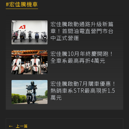
宏佳騰機車
宏佳騰啟動通路升級新篇
章！首間油電直營門市台
中正式營運
宏佳騰10月年終慶開跑！
全車系最高再折4萬元
宏佳騰啟動7月購車優惠！
熱銷車系STR最高現折1.5
萬元
←
上一篇