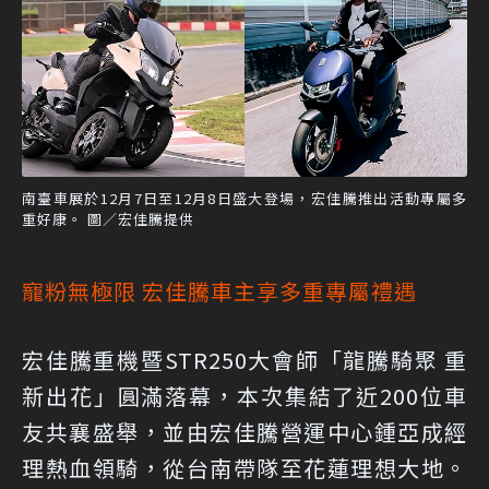
南臺車展於12月7日至12月8日盛大登場，宏佳騰推出活動專屬多
重好康。 圖／宏佳騰提供
寵粉無極限 宏佳騰車主享多重專屬禮遇
宏佳騰重機暨STR250大會師「龍騰騎聚 重
新出花」圓滿落幕，本次集結了近200位車
友共襄盛舉，並由宏佳騰營運中心鍾亞成經
理熱血領騎，從台南帶隊至花蓮理想大地。