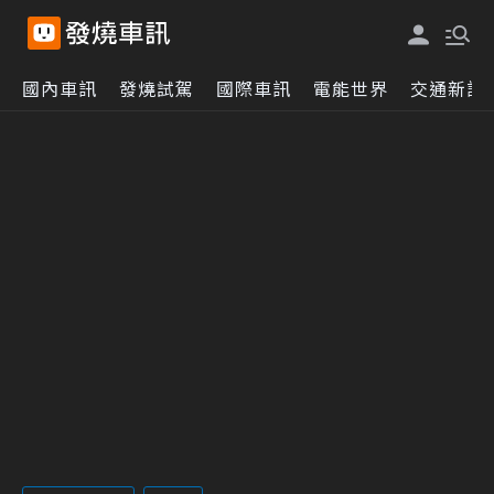
國內車訊
發燒試駕
國際車訊
電能世界
交通新訊