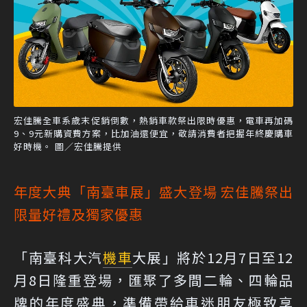
宏佳騰全車系歲末促銷倒數，熱銷車款祭出限時優惠，電車再加碼
9、9元新購資費方案，比加油還便宜，敬請消費者把握年終慶購車
好時機。 圖／宏佳騰提供
年度大典「南臺車展」盛大登場 宏佳騰祭出
限量好禮及獨家優惠
「南臺科大汽
機車
大展」將於12月7日至12
月8日隆重登場，匯聚了多間二輪、四輪品
牌的年度盛典，準備帶給車迷朋友極致享