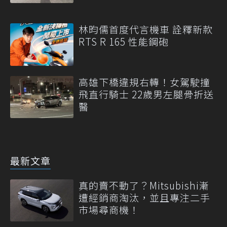
林昀儒首度代言機車 詮釋新款
RTS R 165 性能鋼砲
高雄下橋違規右轉！女駕駛撞
飛直行騎士 22歲男左腿骨折送
醫
最新文章
真的賣不動了？Mitsubishi漸
遭經銷商淘汰，並且專注二手
市場尋商機！