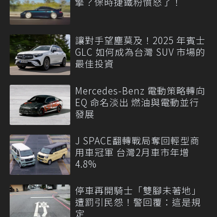
擎？保時捷鐵粉憤怒了！
讓對手望塵莫及！2025 年賓士
GLC 如何成為台灣 SUV 市場的
最佳投資
Mercedes-Benz 電動策略轉向
EQ 命名淡出 燃油與電動並行
發展
J SPACE翻轉戰局奪回輕型商
用車冠軍 台灣2月車市年增
4.8%
停車再開騎士「雙腳未著地」
遭罰引民怨！警回覆：這是規
定