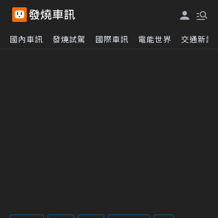
國內車訊
發燒試駕
國際車訊
電能世界
交通新訊