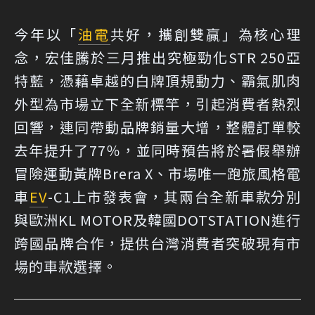
今年以「
油電
共好，攜創雙贏」為核心理
念，宏佳騰於三月推出究極勁化STR 250亞
特藍，憑藉卓越的白牌頂規動力、霸氣肌肉
外型為市場立下全新標竿，引起消費者熱烈
回響，連同帶動品牌銷量大增，整體訂單較
去年提升了77％，並同時預告將於暑假舉辦
冒險運動黃牌Brera X、市場唯一跑旅風格電
車
EV
-C1上市發表會，其兩台全新車款分別
與歐洲KL MOTOR及韓國DOTSTATION進行
跨國品牌合作，提供台灣消費者突破現有市
場的車款選擇。