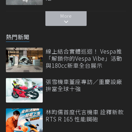
More
熱門新聞
線上結合實體巡迴！ Vespa推
「解鎖你的Vespa Vibe」活動
與180cc新車全台展示
張雪機車董座專訪／重慶設廠
拚當全球十強
林昀儒首度代言機車 詮釋新款
RTS R 165 性能鋼砲