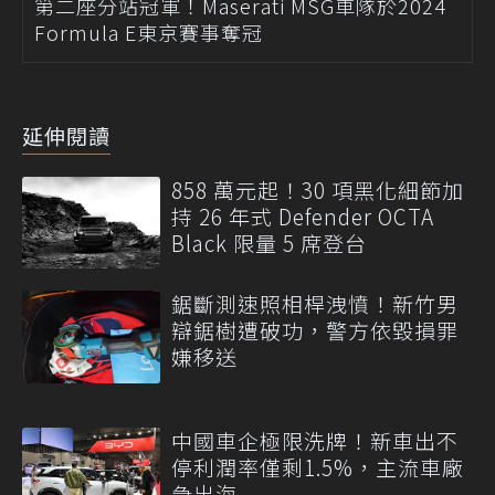
第二座分站冠軍！Maserati MSG車隊於2024
Formula E東京賽事奪冠
延伸閱讀
858 萬元起！30 項黑化細節加
持 26 年式 Defender OCTA
Black 限量 5 席登台
鋸斷測速照相桿洩憤！新竹男
辯鋸樹遭破功，警方依毀損罪
嫌移送
中國車企極限洗牌！新車出不
停利潤率僅剩1.5%，主流車廠
急出海