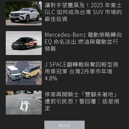
讓對手望塵莫及！2025 年賓士
GLC 如何成為台灣 SUV 市場的
最佳投資
Mercedes-Benz 電動策略轉向
EQ 命名淡出 燃油與電動並行
發展
J SPACE翻轉戰局奪回輕型商
用車冠軍 台灣2月車市年增
4.8%
停車再開騎士「雙腳未著地」
遭罰引民怨！警回覆：這是規
定
More