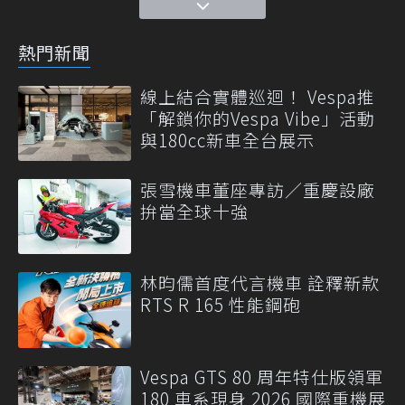
熱門新聞
線上結合實體巡迴！ Vespa推
「解鎖你的Vespa Vibe」活動
與180cc新車全台展示
張雪機車董座專訪／重慶設廠
拚當全球十強
林昀儒首度代言機車 詮釋新款
RTS R 165 性能鋼砲
Vespa GTS 80 周年特仕版領軍
180 車系現身 2026 國際重機展