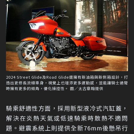
2024 Street Glide及Road Glide還擁有新油箱與新側箱設計，打
造出更修長流線車身，視覺上也增添更多運動感，並能讓騎士過彎
時擁有更多的傾角，優化操控性。 圖／太古鼎翰提供
騎乘舒適性方面，採用新型液冷式汽缸蓋，
解決在炎熱天氣或低速騎乘時散熱不適問
題。避震系統上則提供全新76mm後懸吊行