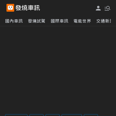
國內車訊
發燒試駕
國際車訊
電能世界
交通新訊