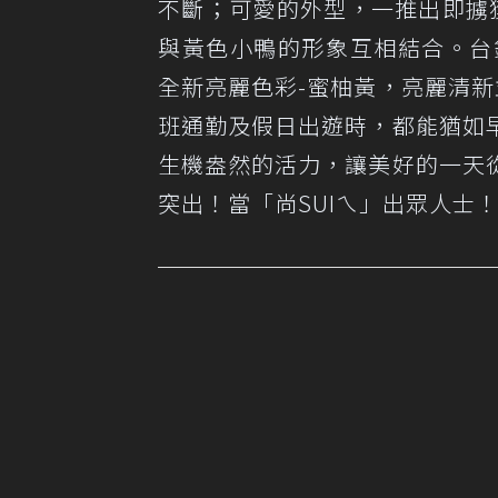
不斷；可愛的外型，一推出即擄獲
與黃色小鴨的形象互相結合。台鈴
全新亮麗色彩-蜜柚黃，亮麗清新
班通勤及假日出遊時，都能猶如
生機盎然的活力，讓美好的一天
突出！當「尚SUIㄟ」出眾人士