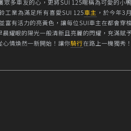
眾多車友的心，更將SUI 125暱稱為可愛的小
工業為滿足所有喜愛SUI 125
車主
，於今年3
並富有活力的亮黃色，讓每位SUI車主在都會穿
早晨耀眼的陽光一般清新且亮麗的閃耀，充滿賦
從心情煥然一新開始！讓你
騎行
在路上一機獨秀
！