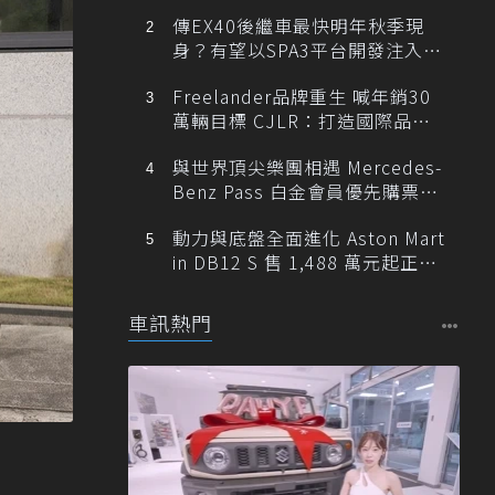
傳EX40後繼車最快明年秋季現
身？有望以SPA3平台開發注入80
0V動力
Freelander品牌重生 喊年銷30
萬輛目標 CJLR：打造國際品牌
半數銷量來自全球！
與世界頂尖樂團相遇 Mercedes-
Benz Pass 白金會員優先購票維
也納愛樂
動力與底盤全面進化 Aston Mart
in DB12 S 售 1,488 萬元起正式
登台
車訊熱門