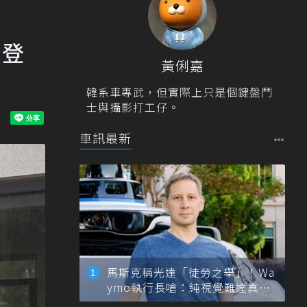
力登
黃俐嘉
韓系車專武，但實際上只是個鍵盤鬥
士與攝影打工仔。
車訊最新
馬斯克稱光達「徒勞之舉」！Wa
ymo執行長嗆：純視覺難達真正
自動駕駛