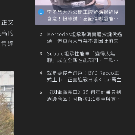
李多慧大方公開車牌號碼揭背後
含意！粉絲讚：忘記停哪還能幫
方正又
忙找車
性高的
Mercedes坦承取消實體按鍵做過
頭 但車內大螢幕不會因此消失
銷售達
Subaru坦承性能車「變得太無
聊」成立全新性能部門，三款手
排跑車開發中！
就是要侵門踏戶！BYD Racco正
式上市 正面迎戰日系K-Car霸主
《閃電霹靂車》35 週年計畫只剩
周邊商品！阿斯拉1:1實車與實體
展覽雙雙喊卡