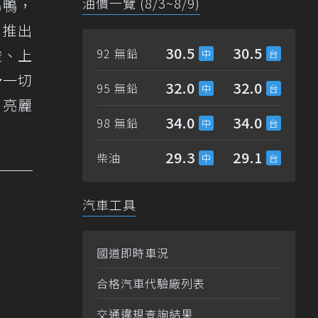
油價一覽 (8/3~8/9)
鴨鴨，
月推出
30.5
30.5
梭、上
92 無鉛
予一切
32.0
32.0
95 無鉛
！亮麗
34.0
34.0
98 無鉛
29.3
29.1
柴油
汽車工具
國道即時車況
合格汽車代驗廠列表
交通違規查詢結果