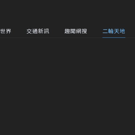
世界
交通新訊
趣聞網搜
二輪天地